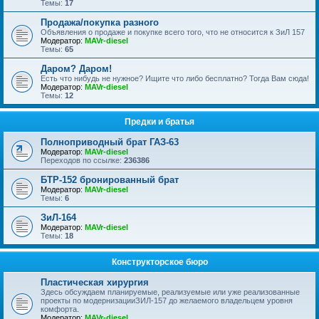
Темы:
17
Продажа/покупка разного
Объявления о продаже и покупке всего того, что не относится к ЗиЛ 157
Модератор:
MAVr-diesel
Темы:
65
Даром? Даром!
Есть что нибудь не нужное? Ищите что либо бесплатно? Тогда Вам сюда!
Модератор:
MAVr-diesel
Темы:
12
Предки и братья
Полноприводный брат ГАЗ-63
Модератор:
MAVr-diesel
Переходов по ссылке:
236386
БТР-152 бронированный брат
Модератор:
MAVr-diesel
Темы:
6
ЗиЛ-164
Модератор:
MAVr-diesel
Темы:
18
Конструкторское бюро
Пластическая хирургия
Здесь обсуждаем планируемые, реализуемые или уже реализованные
проекты по модернизацииЗИЛ-157 до желаемого владельцем уровня
комфорта.
Модератор:
MAVr-diesel