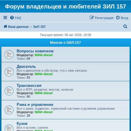
Форум владельцев и любителей ЗИЛ 157
FAQ
Регистрация
Вход
П
База данных
ЗиЛ 157
о
Текущее время: 08 авг 2026, 18:06
и
Многое о ЗИЛ-157
с
Вопросы новичков
к
Модератор:
MAVr-diesel
Темы:
69
Двигатель
Все о двигателе и обо всем, что с ним связано
Модератор:
MAVr-diesel
Темы:
83
Трансмиссия
Все о КПП, раздатке, мостах, колесах
Модератор:
MAVr-diesel
Темы:
80
Рама и управление
Все о раме, подвеске, тормозной системе и рулевом управлении
Модератор:
MAVr-diesel
Темы:
28
Кузов
Все о кузове, салоне.