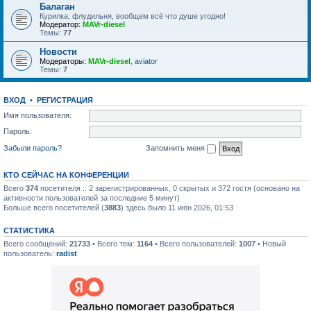
Балаган
Курилка, флудильня, вообщем всё что душе угодно!
Модератор:
MAVr-diesel
Темы:
77
Новости
Модераторы:
MAVr-diesel
,
aviator
Темы:
7
ВХОД
•
РЕГИСТРАЦИЯ
Имя пользователя:
Пароль:
Забыли пароль?
Запомнить меня
КТО СЕЙЧАС НА КОНФЕРЕНЦИИ
Всего
374
посетителя :: 2 зарегистрированных, 0 скрытых и 372 гостя (основано на
активности пользователей за последние 5 минут)
Больше всего посетителей (
3883
) здесь было 11 июн 2026, 01:53
СТАТИСТИКА
Всего сообщений:
21733
• Всего тем:
1164
• Всего пользователей:
1007
• Новый
пользователь:
radist