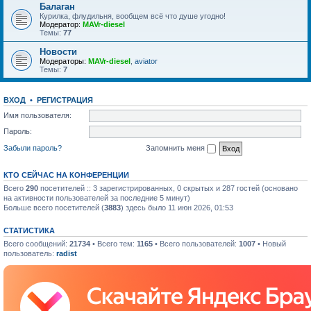
Балаган
Курилка, флудильня, вообщем всё что душе угодно!
Модератор:
MAVr-diesel
Темы:
77
Новости
Модераторы:
MAVr-diesel
,
aviator
Темы:
7
ВХОД
•
РЕГИСТРАЦИЯ
Имя пользователя:
Пароль:
Забыли пароль?
Запомнить меня
КТО СЕЙЧАС НА КОНФЕРЕНЦИИ
Всего
290
посетителей :: 3 зарегистрированных, 0 скрытых и 287 гостей (основано
на активности пользователей за последние 5 минут)
Больше всего посетителей (
3883
) здесь было 11 июн 2026, 01:53
СТАТИСТИКА
Всего сообщений:
21734
• Всего тем:
1165
• Всего пользователей:
1007
• Новый
пользователь:
radist