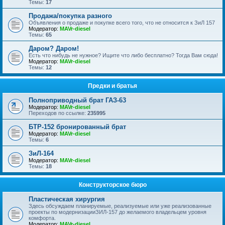
Темы:
17
Продажа/покупка разного
Объявления о продаже и покупке всего того, что не относится к ЗиЛ 157
Модератор:
MAVr-diesel
Темы:
65
Даром? Даром!
Есть что нибудь не нужное? Ищите что либо бесплатно? Тогда Вам сюда!
Модератор:
MAVr-diesel
Темы:
12
Предки и братья
Полноприводный брат ГАЗ-63
Модератор:
MAVr-diesel
Переходов по ссылке:
235995
БТР-152 бронированный брат
Модератор:
MAVr-diesel
Темы:
6
ЗиЛ-164
Модератор:
MAVr-diesel
Темы:
18
Конструкторское бюро
Пластическая хирургия
Здесь обсуждаем планируемые, реализуемые или уже реализованные
проекты по модернизацииЗИЛ-157 до желаемого владельцем уровня
комфорта.
Модератор:
MAVr-diesel