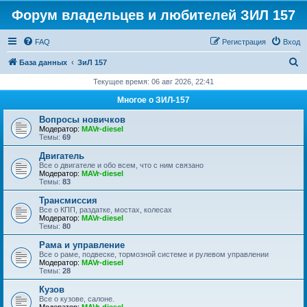
Форум владельцев и любителей ЗИЛ 157
FAQ
Регистрация
Вход
П
База данных
ЗиЛ 157
о
Текущее время: 06 авг 2026, 22:41
и
Многое о ЗИЛ-157
с
Вопросы новичков
к
Модератор:
MAVr-diesel
Темы:
69
Двигатель
Все о двигателе и обо всем, что с ним связано
Модератор:
MAVr-diesel
Темы:
83
Трансмиссия
Все о КПП, раздатке, мостах, колесах
Модератор:
MAVr-diesel
Темы:
80
Рама и управление
Все о раме, подвеске, тормозной системе и рулевом управлении
Модератор:
MAVr-diesel
Темы:
28
Кузов
Все о кузове, салоне.