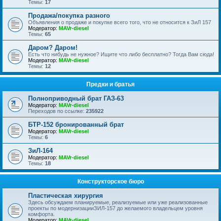
Темы:
17
Продажа/покупка разного
Объявления о продаже и покупке всего того, что не относится к ЗиЛ 157
Модератор:
MAVr-diesel
Темы:
65
Даром? Даром!
Есть что нибудь не нужное? Ищите что либо бесплатно? Тогда Вам сюда!
Модератор:
MAVr-diesel
Темы:
12
Предки и братья
Полноприводный брат ГАЗ-63
Модератор:
MAVr-diesel
Переходов по ссылке:
235922
БТР-152 бронированный брат
Модератор:
MAVr-diesel
Темы:
6
ЗиЛ-164
Модератор:
MAVr-diesel
Темы:
18
Конструкторское бюро
Пластическая хирургия
Здесь обсуждаем планируемые, реализуемые или уже реализованные
проекты по модернизацииЗИЛ-157 до желаемого владельцем уровня
комфорта.
Модератор:
MAVr-diesel