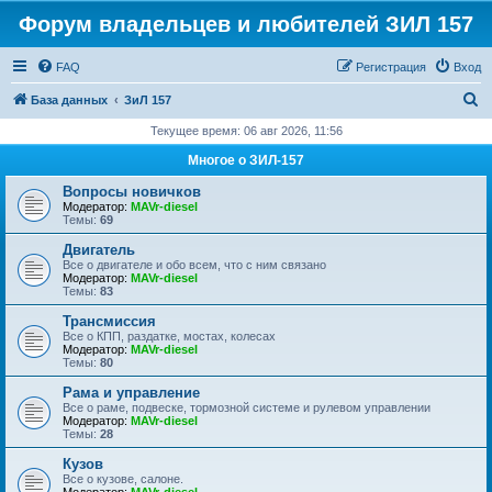
Форум владельцев и любителей ЗИЛ 157
FAQ
Регистрация
Вход
П
База данных
ЗиЛ 157
о
Текущее время: 06 авг 2026, 11:56
и
Многое о ЗИЛ-157
с
Вопросы новичков
к
Модератор:
MAVr-diesel
Темы:
69
Двигатель
Все о двигателе и обо всем, что с ним связано
Модератор:
MAVr-diesel
Темы:
83
Трансмиссия
Все о КПП, раздатке, мостах, колесах
Модератор:
MAVr-diesel
Темы:
80
Рама и управление
Все о раме, подвеске, тормозной системе и рулевом управлении
Модератор:
MAVr-diesel
Темы:
28
Кузов
Все о кузове, салоне.