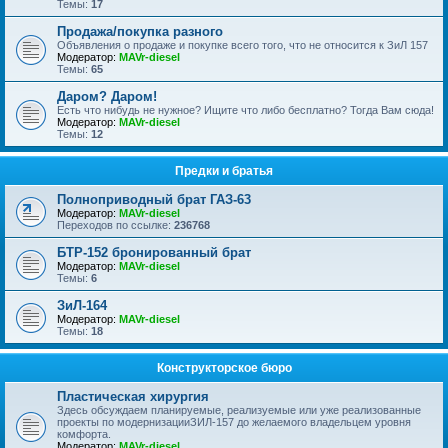
Темы:
17
Продажа/покупка разного
Объявления о продаже и покупке всего того, что не относится к ЗиЛ 157
Модератор:
MAVr-diesel
Темы:
65
Даром? Даром!
Есть что нибудь не нужное? Ищите что либо бесплатно? Тогда Вам сюда!
Модератор:
MAVr-diesel
Темы:
12
Предки и братья
Полноприводный брат ГАЗ-63
Модератор:
MAVr-diesel
Переходов по ссылке:
236768
БТР-152 бронированный брат
Модератор:
MAVr-diesel
Темы:
6
ЗиЛ-164
Модератор:
MAVr-diesel
Темы:
18
Конструкторское бюро
Пластическая хирургия
Здесь обсуждаем планируемые, реализуемые или уже реализованные
проекты по модернизацииЗИЛ-157 до желаемого владельцем уровня
комфорта.
Модератор:
MAVr-diesel