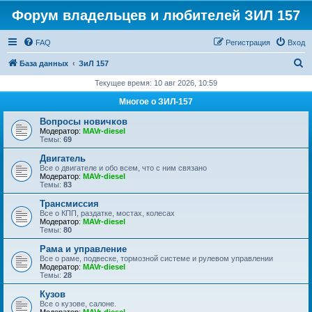
Форум владельцев и любителей ЗИЛ 157
FAQ
Регистрация
Вход
П
База данных
ЗиЛ 157
о
Текущее время: 10 авг 2026, 10:59
и
Многое о ЗИЛ-157
с
Вопросы новичков
к
Модератор:
MAVr-diesel
Темы:
69
Двигатель
Все о двигателе и обо всем, что с ним связано
Модератор:
MAVr-diesel
Темы:
83
Трансмиссия
Все о КПП, раздатке, мостах, колесах
Модератор:
MAVr-diesel
Темы:
80
Рама и управление
Все о раме, подвеске, тормозной системе и рулевом управлении
Модератор:
MAVr-diesel
Темы:
28
Кузов
Все о кузове, салоне.