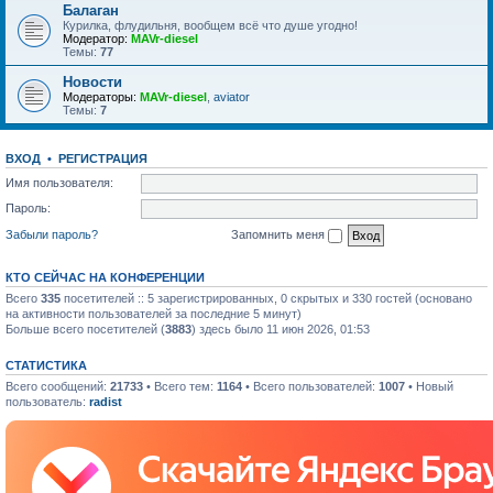
Балаган
Курилка, флудильня, вообщем всё что душе угодно!
Модератор:
MAVr-diesel
Темы:
77
Новости
Модераторы:
MAVr-diesel
,
aviator
Темы:
7
ВХОД
•
РЕГИСТРАЦИЯ
Имя пользователя:
Пароль:
Забыли пароль?
Запомнить меня
КТО СЕЙЧАС НА КОНФЕРЕНЦИИ
Всего
335
посетителей :: 5 зарегистрированных, 0 скрытых и 330 гостей (основано
на активности пользователей за последние 5 минут)
Больше всего посетителей (
3883
) здесь было 11 июн 2026, 01:53
СТАТИСТИКА
Всего сообщений:
21733
• Всего тем:
1164
• Всего пользователей:
1007
• Новый
пользователь:
radist