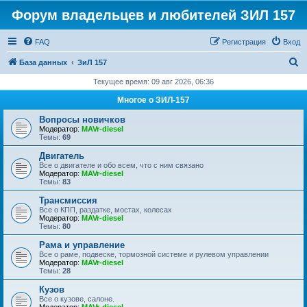
Форум владельцев и любителей ЗИЛ 157
FAQ
Регистрация
Вход
П
База данных
ЗиЛ 157
о
Текущее время: 09 авг 2026, 06:36
и
Многое о ЗИЛ-157
с
Вопросы новичков
к
Модератор:
MAVr-diesel
Темы:
69
Двигатель
Все о двигателе и обо всем, что с ним связано
Модератор:
MAVr-diesel
Темы:
83
Трансмиссия
Все о КПП, раздатке, мостах, колесах
Модератор:
MAVr-diesel
Темы:
80
Рама и управление
Все о раме, подвеске, тормозной системе и рулевом управлении
Модератор:
MAVr-diesel
Темы:
28
Кузов
Все о кузове, салоне.