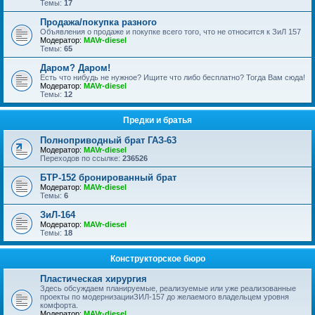
Темы:
17
Продажа/покупка разного
Объявления о продаже и покупке всего того, что не относится к ЗиЛ 157
Модератор:
MAVr-diesel
Темы:
65
Даром? Даром!
Есть что нибудь не нужное? Ищите что либо бесплатно? Тогда Вам сюда!
Модератор:
MAVr-diesel
Темы:
12
Предки и братья
Полноприводный брат ГАЗ-63
Модератор:
MAVr-diesel
Переходов по ссылке:
236526
БТР-152 бронированный брат
Модератор:
MAVr-diesel
Темы:
6
ЗиЛ-164
Модератор:
MAVr-diesel
Темы:
18
Конструкторское бюро
Пластическая хирургия
Здесь обсуждаем планируемые, реализуемые или уже реализованные
проекты по модернизацииЗИЛ-157 до желаемого владельцем уровня
комфорта.
Модератор:
MAVr-diesel