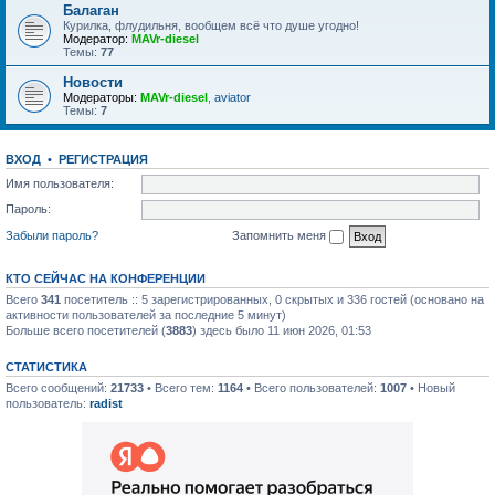
Балаган
Курилка, флудильня, вообщем всё что душе угодно!
Модератор:
MAVr-diesel
Темы:
77
Новости
Модераторы:
MAVr-diesel
,
aviator
Темы:
7
ВХОД
•
РЕГИСТРАЦИЯ
Имя пользователя:
Пароль:
Забыли пароль?
Запомнить меня
КТО СЕЙЧАС НА КОНФЕРЕНЦИИ
Всего
341
посетитель :: 5 зарегистрированных, 0 скрытых и 336 гостей (основано на
активности пользователей за последние 5 минут)
Больше всего посетителей (
3883
) здесь было 11 июн 2026, 01:53
СТАТИСТИКА
Всего сообщений:
21733
• Всего тем:
1164
• Всего пользователей:
1007
• Новый
пользователь:
radist