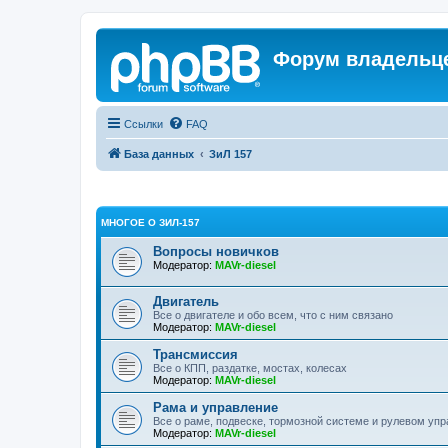
Форум владельце
Ссылки
FAQ
База данных
ЗиЛ 157
МНОГОЕ О ЗИЛ-157
Вопросы новичков
Модератор:
MAVr-diesel
Двигатель
Все о двигателе и обо всем, что с ним связано
Модератор:
MAVr-diesel
Трансмиссия
Все о КПП, раздатке, мостах, колесах
Модератор:
MAVr-diesel
Рама и управление
Все о раме, подвеске, тормозной системе и рулевом уп
Модератор:
MAVr-diesel