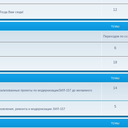
ы
е
м
Т
12
Тогда Вам сюда!
ы
е
м
ТЕМЫ
ы
Переходов по сс
Т
6
е
Т
18
м
е
ы
м
ТЕМЫ
ы
Т
14
еализованные проекты по модернизацииЗИЛ-157 до желаемого
е
м
Т
5
новления, ремонта и модернизации ЗИЛ-157
ы
е
м
ТЕМЫ