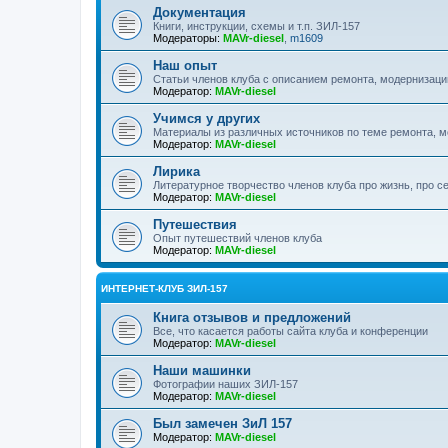
Документация
Книги, инструкции, схемы и т.п. ЗИЛ-157
Модераторы:
MAVr-diesel
,
m1609
Наш опыт
Статьи членов клуба с описанием ремонта, модернизаци
Модератор:
MAVr-diesel
Учимся у других
Материалы из различных источников по теме ремонта, 
Модератор:
MAVr-diesel
Лирика
Литературное творчество членов клуба про жизнь, про с
Модератор:
MAVr-diesel
Путешествия
Опыт путешествий членов клуба
Модератор:
MAVr-diesel
ИНТЕРНЕТ-КЛУБ ЗИЛ-157
Книга отзывов и предложений
Все, что касается работы сайта клуба и конференции
Модератор:
MAVr-diesel
Наши машинки
Фотографии наших ЗИЛ-157
Модератор:
MAVr-diesel
Был замечен ЗиЛ 157
Модератор:
MAVr-diesel