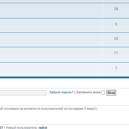
ы
е
Т
19
м
е
ы
м
Т
5
ы
е
Т
10
м
е
ы
Т
77
м
е
ы
м
Т
7
ы
е
м
ы
Забыли пароль?
|
Запомнить меня
тей (основано на активности пользователей за последние 5 минут)
07
• Новый пользователь:
radist