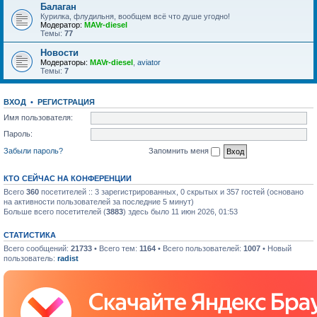
Балаган
Курилка, флудильня, вообщем всё что душе угодно!
Модератор:
MAVr-diesel
Темы:
77
Новости
Модераторы:
MAVr-diesel
,
aviator
Темы:
7
ВХОД
•
РЕГИСТРАЦИЯ
Имя пользователя:
Пароль:
Забыли пароль?
Запомнить меня
КТО СЕЙЧАС НА КОНФЕРЕНЦИИ
Всего
360
посетителей :: 3 зарегистрированных, 0 скрытых и 357 гостей (основано
на активности пользователей за последние 5 минут)
Больше всего посетителей (
3883
) здесь было 11 июн 2026, 01:53
СТАТИСТИКА
Всего сообщений:
21733
• Всего тем:
1164
• Всего пользователей:
1007
• Новый
пользователь:
radist