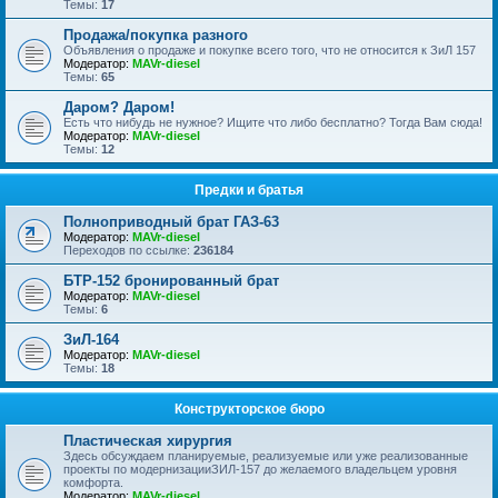
Темы:
17
Продажа/покупка разного
Объявления о продаже и покупке всего того, что не относится к ЗиЛ 157
Модератор:
MAVr-diesel
Темы:
65
Даром? Даром!
Есть что нибудь не нужное? Ищите что либо бесплатно? Тогда Вам сюда!
Модератор:
MAVr-diesel
Темы:
12
Предки и братья
Полноприводный брат ГАЗ-63
Модератор:
MAVr-diesel
Переходов по ссылке:
236184
БТР-152 бронированный брат
Модератор:
MAVr-diesel
Темы:
6
ЗиЛ-164
Модератор:
MAVr-diesel
Темы:
18
Конструкторское бюро
Пластическая хирургия
Здесь обсуждаем планируемые, реализуемые или уже реализованные
проекты по модернизацииЗИЛ-157 до желаемого владельцем уровня
комфорта.
Модератор:
MAVr-diesel