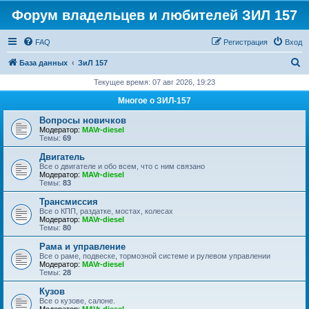
Форум владельцев и любителей ЗИЛ 157
FAQ
Регистрация
Вход
П
База данных
ЗиЛ 157
о
Текущее время: 07 авг 2026, 19:23
и
Многое о ЗИЛ-157
с
Вопросы новичков
к
Модератор:
MAVr-diesel
Темы:
69
Двигатель
Все о двигателе и обо всем, что с ним связано
Модератор:
MAVr-diesel
Темы:
83
Трансмиссия
Все о КПП, раздатке, мостах, колесах
Модератор:
MAVr-diesel
Темы:
80
Рама и управление
Все о раме, подвеске, тормозной системе и рулевом управлении
Модератор:
MAVr-diesel
Темы:
28
Кузов
Все о кузове, салоне.