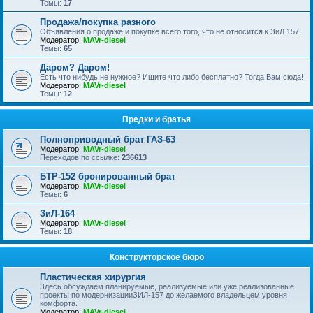
Темы:
17
Продажа/покупка разного
Объявления о продаже и покупке всего того, что не относится к ЗиЛ 157
Модератор:
MAVr-diesel
Темы:
65
Даром? Даром!
Есть что нибудь не нужное? Ищите что либо бесплатно? Тогда Вам сюда!
Модератор:
MAVr-diesel
Темы:
12
Предки и братья
Полноприводный брат ГАЗ-63
Модератор:
MAVr-diesel
Переходов по ссылке:
236613
БТР-152 бронированный брат
Модератор:
MAVr-diesel
Темы:
6
ЗиЛ-164
Модератор:
MAVr-diesel
Темы:
18
Конструкторское бюро
Пластическая хирургия
Здесь обсуждаем планируемые, реализуемые или уже реализованные
проекты по модернизацииЗИЛ-157 до желаемого владельцем уровня
комфорта.
Модератор:
MAVr-diesel