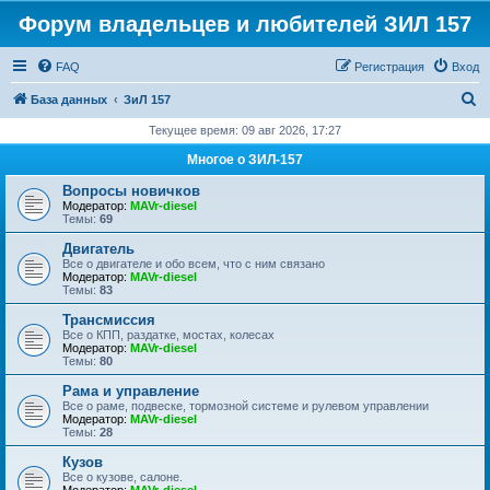
Форум владельцев и любителей ЗИЛ 157
FAQ
Регистрация
Вход
П
База данных
ЗиЛ 157
о
Текущее время: 09 авг 2026, 17:27
и
Многое о ЗИЛ-157
с
Вопросы новичков
к
Модератор:
MAVr-diesel
Темы:
69
Двигатель
Все о двигателе и обо всем, что с ним связано
Модератор:
MAVr-diesel
Темы:
83
Трансмиссия
Все о КПП, раздатке, мостах, колесах
Модератор:
MAVr-diesel
Темы:
80
Рама и управление
Все о раме, подвеске, тормозной системе и рулевом управлении
Модератор:
MAVr-diesel
Темы:
28
Кузов
Все о кузове, салоне.