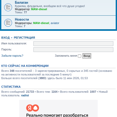
Балаган
Курилка, флудильня, вообщем всё что душе угодно!
Модератор:
MAVr-diesel
Темы:
77
Новости
Модераторы:
MAVr-diesel
,
aviator
Темы:
7
ВХОД
•
РЕГИСТРАЦИЯ
Имя пользователя:
Пароль:
Забыли пароль?
Запомнить меня
КТО СЕЙЧАС НА КОНФЕРЕНЦИИ
Всего
348
посетителей :: 3 зарегистрированных, 0 скрытых и 345 гостей (основано
на активности пользователей за последние 5 минут)
Больше всего посетителей (
3883
) здесь было 11 июн 2026, 01:53
СТАТИСТИКА
Всего сообщений:
21733
• Всего тем:
1164
• Всего пользователей:
1007
• Новый
пользователь:
radist