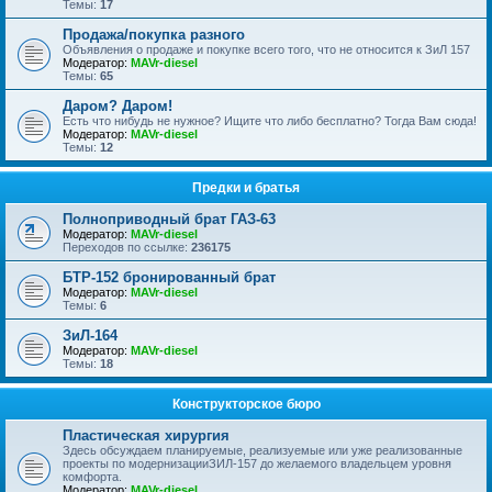
Темы:
17
Продажа/покупка разного
Объявления о продаже и покупке всего того, что не относится к ЗиЛ 157
Модератор:
MAVr-diesel
Темы:
65
Даром? Даром!
Есть что нибудь не нужное? Ищите что либо бесплатно? Тогда Вам сюда!
Модератор:
MAVr-diesel
Темы:
12
Предки и братья
Полноприводный брат ГАЗ-63
Модератор:
MAVr-diesel
Переходов по ссылке:
236175
БТР-152 бронированный брат
Модератор:
MAVr-diesel
Темы:
6
ЗиЛ-164
Модератор:
MAVr-diesel
Темы:
18
Конструкторское бюро
Пластическая хирургия
Здесь обсуждаем планируемые, реализуемые или уже реализованные
проекты по модернизацииЗИЛ-157 до желаемого владельцем уровня
комфорта.
Модератор:
MAVr-diesel