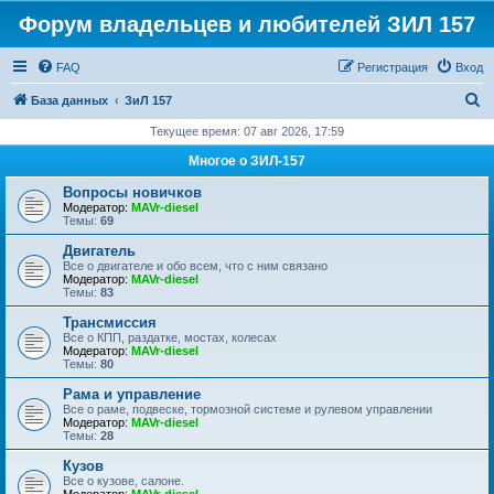
Форум владельцев и любителей ЗИЛ 157
FAQ
Регистрация
Вход
П
База данных
ЗиЛ 157
о
Текущее время: 07 авг 2026, 17:59
и
Многое о ЗИЛ-157
с
Вопросы новичков
к
Модератор:
MAVr-diesel
Темы:
69
Двигатель
Все о двигателе и обо всем, что с ним связано
Модератор:
MAVr-diesel
Темы:
83
Трансмиссия
Все о КПП, раздатке, мостах, колесах
Модератор:
MAVr-diesel
Темы:
80
Рама и управление
Все о раме, подвеске, тормозной системе и рулевом управлении
Модератор:
MAVr-diesel
Темы:
28
Кузов
Все о кузове, салоне.