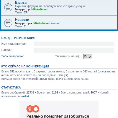
Балаган
Курилка, флудильня, вообщем всё что душе угодно!
Модератор:
MAVr-diesel
Темы:
77
Новости
Модераторы:
MAVr-diesel
,
aviator
Темы:
7
ВХОД
•
РЕГИСТРАЦИЯ
Имя пользователя:
Пароль:
Забыли пароль?
Запомнить меня
КТО СЕЙЧАС НА КОНФЕРЕНЦИИ
Всего
351
посетитель :: 3 зарегистрированных, 0 скрытых и 348 гостей (основано на
активности пользователей за последние 5 минут)
Больше всего посетителей (
3883
) здесь было 11 июн 2026, 01:53
СТАТИСТИКА
Всего сообщений:
21733
• Всего тем:
1164
• Всего пользователей:
1007
• Новый
пользователь:
radist