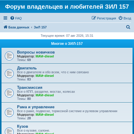
Форум владельцев и любителей ЗИЛ 157
FAQ
Регистрация
Вход
П
База данных
ЗиЛ 157
о
Текущее время: 07 авг 2026, 15:31
и
Многое о ЗИЛ-157
с
Вопросы новичков
к
Модератор:
MAVr-diesel
Темы:
69
Двигатель
Все о двигателе и обо всем, что с ним связано
Модератор:
MAVr-diesel
Темы:
83
Трансмиссия
Все о КПП, раздатке, мостах, колесах
Модератор:
MAVr-diesel
Темы:
80
Рама и управление
Все о раме, подвеске, тормозной системе и рулевом управлении
Модератор:
MAVr-diesel
Темы:
28
Кузов
Все о кузове, салоне.