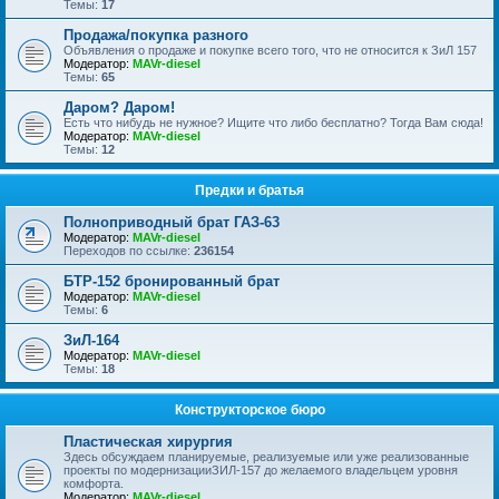
Темы:
17
Продажа/покупка разного
Объявления о продаже и покупке всего того, что не относится к ЗиЛ 157
Модератор:
MAVr-diesel
Темы:
65
Даром? Даром!
Есть что нибудь не нужное? Ищите что либо бесплатно? Тогда Вам сюда!
Модератор:
MAVr-diesel
Темы:
12
Предки и братья
Полноприводный брат ГАЗ-63
Модератор:
MAVr-diesel
Переходов по ссылке:
236154
БТР-152 бронированный брат
Модератор:
MAVr-diesel
Темы:
6
ЗиЛ-164
Модератор:
MAVr-diesel
Темы:
18
Конструкторское бюро
Пластическая хирургия
Здесь обсуждаем планируемые, реализуемые или уже реализованные
проекты по модернизацииЗИЛ-157 до желаемого владельцем уровня
комфорта.
Модератор:
MAVr-diesel