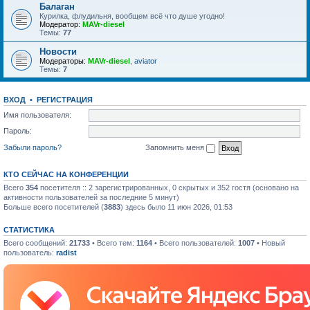
Балаган
Курилка, флудильня, вообщем всё что душе угодно!
Модератор:
MAVr-diesel
Темы:
77
Новости
Модераторы:
MAVr-diesel
,
aviator
Темы:
7
ВХОД
•
РЕГИСТРАЦИЯ
Имя пользователя:
Пароль:
Забыли пароль?
Запомнить меня
КТО СЕЙЧАС НА КОНФЕРЕНЦИИ
Всего
354
посетителя :: 2 зарегистрированных, 0 скрытых и 352 гостя (основано на
активности пользователей за последние 5 минут)
Больше всего посетителей (
3883
) здесь было 11 июн 2026, 01:53
СТАТИСТИКА
Всего сообщений:
21733
• Всего тем:
1164
• Всего пользователей:
1007
• Новый
пользователь:
radist