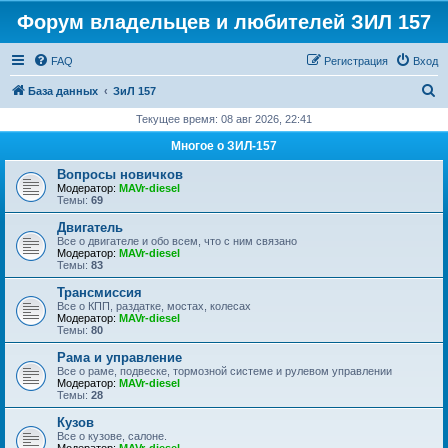
Форум владельцев и любителей ЗИЛ 157
FAQ
Регистрация
Вход
П
База данных
ЗиЛ 157
о
Текущее время: 08 авг 2026, 22:41
и
Многое о ЗИЛ-157
с
Вопросы новичков
к
Модератор:
MAVr-diesel
Темы:
69
Двигатель
Все о двигателе и обо всем, что с ним связано
Модератор:
MAVr-diesel
Темы:
83
Трансмиссия
Все о КПП, раздатке, мостах, колесах
Модератор:
MAVr-diesel
Темы:
80
Рама и управление
Все о раме, подвеске, тормозной системе и рулевом управлении
Модератор:
MAVr-diesel
Темы:
28
Кузов
Все о кузове, салоне.