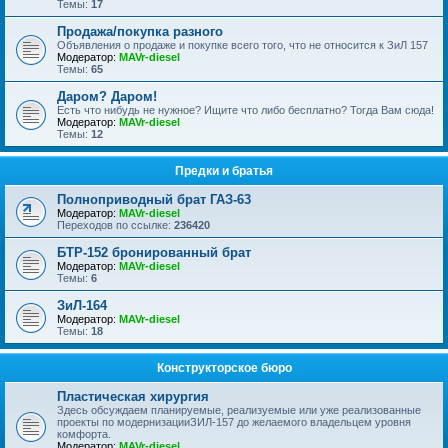
Темы:
17
Продажа/покупка разного
Объявления о продаже и покупке всего того, что не относится к ЗиЛ 157
Модератор:
MAVr-diesel
Темы:
65
Даром? Даром!
Есть что нибудь не нужное? Ищите что либо бесплатно? Тогда Вам сюда!
Модератор:
MAVr-diesel
Темы:
12
Предки и братья
Полноприводный брат ГАЗ-63
Модератор:
MAVr-diesel
Переходов по ссылке:
236420
БТР-152 бронированный брат
Модератор:
MAVr-diesel
Темы:
6
ЗиЛ-164
Модератор:
MAVr-diesel
Темы:
18
Конструкторское бюро
Пластическая хирургия
Здесь обсуждаем планируемые, реализуемые или уже реализованные
проекты по модернизацииЗИЛ-157 до желаемого владельцем уровня
комфорта.
Модератор:
MAVr-diesel