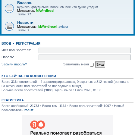
Балаган
Курилка, флудильня, вообщем всё что душе угодно!
Модератор:
MAVr-diesel
Темы:
77
Новости
Модераторы:
MAVr-diesel
,
aviator
Темы:
7
ВХОД
•
РЕГИСТРАЦИЯ
Имя пользователя:
Пароль:
Забыли пароль?
Запомнить меня
КТО СЕЙЧАС НА КОНФЕРЕНЦИИ
Всего
316
посетителей :: 4 зарегистрированных, 0 скрытых и 312 гостей (основано
на активности пользователей за последние 5 минут)
Больше всего посетителей (
3883
) здесь было 11 июн 2026, 01:53
СТАТИСТИКА
Всего сообщений:
21733
• Всего тем:
1164
• Всего пользователей:
1007
• Новый
пользователь:
radist