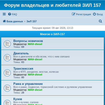
Форум владельцев и любителей ЗИЛ 157
FAQ
Регистрация
Вход
П
База данных
ЗиЛ 157
о
Текущее время: 09 авг 2026, 13:13
и
Многое о ЗИЛ-157
с
Вопросы новичков
к
Модератор:
MAVr-diesel
Темы:
69
Двигатель
Все о двигателе и обо всем, что с ним связано
Модератор:
MAVr-diesel
Темы:
83
Трансмиссия
Все о КПП, раздатке, мостах, колесах
Модератор:
MAVr-diesel
Темы:
80
Рама и управление
Все о раме, подвеске, тормозной системе и рулевом управлении
Модератор:
MAVr-diesel
Темы:
28
Кузов
Все о кузове, салоне.