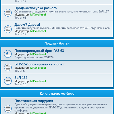
Темы:
17
Продажа/покупка разного
Объявления о продаже и покупке всего того, что не относится к ЗиЛ 157
Модератор:
MAVr-diesel
Темы:
65
Даром? Даром!
Есть что нибудь не нужное? Ищите что либо бесплатно? Тогда Вам сюда!
Модератор:
MAVr-diesel
Темы:
12
Предки и братья
Полноприводный брат ГАЗ-63
Модератор:
MAVr-diesel
Переходов по ссылке:
236574
БТР-152 бронированный брат
Модератор:
MAVr-diesel
Темы:
6
ЗиЛ-164
Модератор:
MAVr-diesel
Темы:
18
Конструкторское бюро
Пластическая хирургия
Здесь обсуждаем планируемые, реализуемые или уже реализованные
проекты по модернизацииЗИЛ-157 до желаемого владельцем уровня
комфорта.
Модератор:
MAVr-diesel