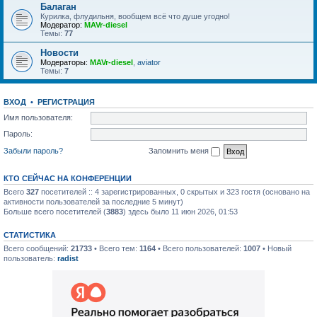
Балаган
Курилка, флудильня, вообщем всё что душе угодно!
Модератор:
MAVr-diesel
Темы:
77
Новости
Модераторы:
MAVr-diesel
,
aviator
Темы:
7
ВХОД
•
РЕГИСТРАЦИЯ
Имя пользователя:
Пароль:
Забыли пароль?
Запомнить меня
КТО СЕЙЧАС НА КОНФЕРЕНЦИИ
Всего
327
посетителей :: 4 зарегистрированных, 0 скрытых и 323 гостя (основано на
активности пользователей за последние 5 минут)
Больше всего посетителей (
3883
) здесь было 11 июн 2026, 01:53
СТАТИСТИКА
Всего сообщений:
21733
• Всего тем:
1164
• Всего пользователей:
1007
• Новый
пользователь:
radist