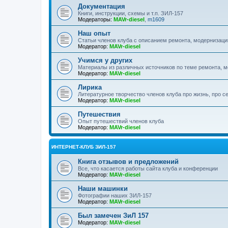
Документация
Книги, инструкции, схемы и т.п. ЗИЛ-157
Модераторы:
MAVr-diesel
,
m1609
Наш опыт
Статьи членов клуба с описанием ремонта, модернизаци
Модератор:
MAVr-diesel
Учимся у других
Материалы из различных источников по теме ремонта, 
Модератор:
MAVr-diesel
Лирика
Литературное творчество членов клуба про жизнь, про с
Модератор:
MAVr-diesel
Путешествия
Опыт путешествий членов клуба
Модератор:
MAVr-diesel
ИНТЕРНЕТ-КЛУБ ЗИЛ-157
Книга отзывов и предложений
Все, что касается работы сайта клуба и конференции
Модератор:
MAVr-diesel
Наши машинки
Фотографии наших ЗИЛ-157
Модератор:
MAVr-diesel
Был замечен ЗиЛ 157
Модератор:
MAVr-diesel