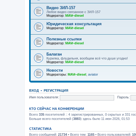
Видео ЗИЛ-157
Любое видео связанное с ЗИЛ-157
Модератор:
MAVr-diesel
Юридическая консультация
Модератор:
MAVr-diesel
Полезные ссылки
Модератор:
MAVr-diesel
Балаган
Курилка, флудильня, вообщем всё что душе угодно!
Модератор:
MAVr-diesel
Новости
Модераторы:
MAVr-diesel
,
aviator
ВХОД
•
РЕГИСТРАЦИЯ
Имя пользователя:
Пароль:
КТО СЕЙЧАС НА КОНФЕРЕНЦИИ
Всего
335
посетителей :: 4 зарегистрированных, 0 скрытых и 331 го
Больше всего посетителей (
3883
) здесь было 11 июн 2026, 01:53
СТАТИСТИКА
Всего сообщений:
21734
• Всего тем:
1165
• Всего пользователей:
10