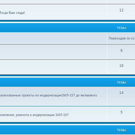
ы
е
м
Т
12
Тогда Вам сюда!
ы
е
м
ТЕМЫ
ы
Переходов по сс
Т
6
е
Т
18
м
е
ы
м
ТЕМЫ
ы
Т
14
еализованные проекты по модернизацииЗИЛ-157 до желаемого
е
м
Т
5
новления, ремонта и модернизации ЗИЛ-157
ы
е
м
ТЕМЫ