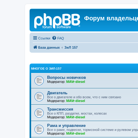
Форум владельце
Ссылки
FAQ
База данных
ЗиЛ 157
МНОГОЕ О ЗИЛ-157
Вопросы новичков
Модератор:
MAVr-diesel
Двигатель
Все о двигателе и обо всем, что с ним связано
Модератор:
MAVr-diesel
Трансмиссия
Все о КПП, раздатке, мостах, колесах
Модератор:
MAVr-diesel
Рама и управление
Все о раме, подвеске, тормозной системе и рулевом уп
Модератор:
MAVr-diesel