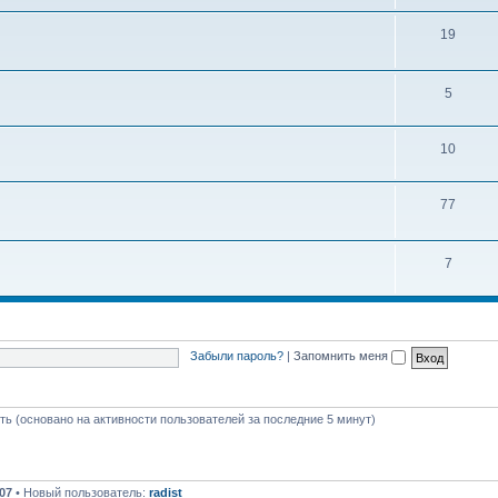
ы
е
Т
19
м
е
ы
м
Т
5
ы
е
Т
10
м
е
ы
Т
77
м
е
ы
м
Т
7
ы
е
м
ы
Забыли пароль?
|
Запомнить меня
сть (основано на активности пользователей за последние 5 минут)
07
• Новый пользователь:
radist