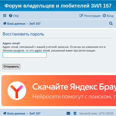
Форум владельцев и любителей ЗИЛ 157
FAQ
Регистрация
Вход
П
База данных
ЗиЛ 157
о
Восстановить пароль
и
с
Адрес email:
Адрес email, связанный с вашей учётной записью. Если вы не изменили его в
к
Личном разделе, то это адрес email, указанный вами при регистрации.
База данных
ЗиЛ 157
Часовой пояс:
UTC+03:00