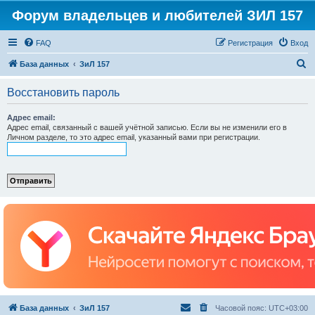
Форум владельцев и любителей ЗИЛ 157
FAQ
Регистрация
Вход
П
База данных
ЗиЛ 157
о
Восстановить пароль
и
с
Адрес email:
Адрес email, связанный с вашей учётной записью. Если вы не изменили его в
к
Личном разделе, то это адрес email, указанный вами при регистрации.
База данных
ЗиЛ 157
Часовой пояс:
UTC+03:00