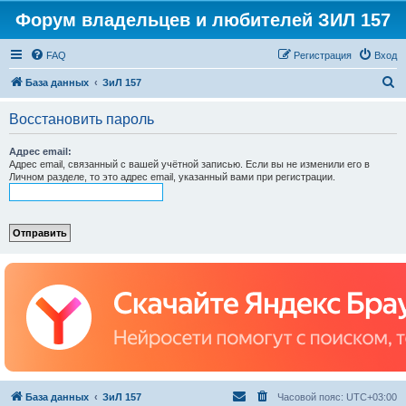
Форум владельцев и любителей ЗИЛ 157
FAQ
Регистрация
Вход
П
База данных
ЗиЛ 157
о
Восстановить пароль
и
с
Адрес email:
Адрес email, связанный с вашей учётной записью. Если вы не изменили его в
к
Личном разделе, то это адрес email, указанный вами при регистрации.
База данных
ЗиЛ 157
Часовой пояс:
UTC+03:00