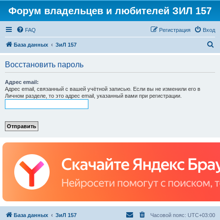
Форум владельцев и любителей ЗИЛ 157
FAQ
Регистрация
Вход
П
База данных
ЗиЛ 157
о
Восстановить пароль
и
с
Адрес email:
Адрес email, связанный с вашей учётной записью. Если вы не изменили его в
к
Личном разделе, то это адрес email, указанный вами при регистрации.
База данных
ЗиЛ 157
Часовой пояс:
UTC+03:00