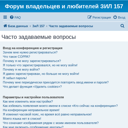
Форум владельцев и любителей ЗИЛ 157
FAQ
Регистрация
Вход
П
База данных
ЗиЛ 157
Часто задаваемые вопросы
о
Часто задаваемые вопросы
и
с
Вход на конференцию и регистрация
Зачем мне нужно регистрироваться?
к
Что такое COPPA?
Почему я не могу зарегистрироваться?
Я только что зарегистрировался, но не могу войти!
Почему я не могу войти?
Я давно зарегистрирован, но больше не могу войти!
Я забыл пароль!
Почему мне периодически приходится повторять ввод имени и пароля?
Что делает функция «Удалить cookies»?
Параметры и настройки пользователя
Как мне изменить мои настройки?
Как избежать появления моего имени в списке «Кто сейчас на конференции»?
На конференции неправильное время!
Я изменил часовой пояс, но время всё равно неправильное!
Моего языка нет в списке!
Что означают изображения рядом с моим именем пользователя?
Как мне включить отображение аватары?