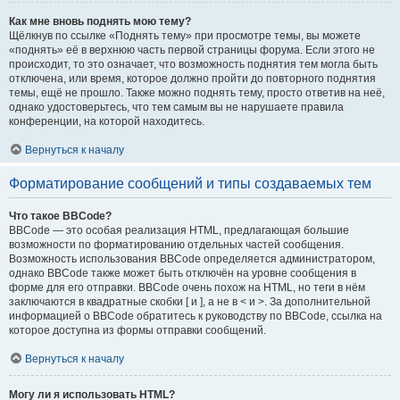
Как мне вновь поднять мою тему?
Щёлкнув по ссылке «Поднять тему» при просмотре темы, вы можете
«поднять» её в верхнюю часть первой страницы форума. Если этого не
происходит, то это означает, что возможность поднятия тем могла быть
отключена, или время, которое должно пройти до повторного поднятия
темы, ещё не прошло. Также можно поднять тему, просто ответив на неё,
однако удостоверьтесь, что тем самым вы не нарушаете правила
конференции, на которой находитесь.
Вернуться к началу
Форматирование сообщений и типы создаваемых тем
Что такое BBCode?
BBCode — это особая реализация HTML, предлагающая большие
возможности по форматированию отдельных частей сообщения.
Возможность использования BBCode определяется администратором,
однако BBCode также может быть отключён на уровне сообщения в
форме для его отправки. BBCode очень похож на HTML, но теги в нём
заключаются в квадратные скобки [ и ], а не в < и >. За дополнительной
информацией о BBCode обратитесь к руководству по BBCode, ссылка на
которое доступна из формы отправки сообщений.
Вернуться к началу
Могу ли я использовать HTML?