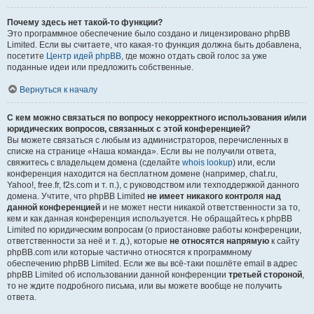
Почему здесь нет такой-то функции?
Это программное обеспечение было создано и лицензировано phpBB
Limited. Если вы считаете, что какая-то функция должна быть добавлена,
посетите
Центр идей phpBB
, где можно отдать свой голос за уже
поданные идеи или предложить собственные.
Вернуться к началу
С кем можно связаться по вопросу некорректного использования и/или
юридических вопросов, связанных с этой конференцией?
Вы можете связаться с любым из администраторов, перечисленных в
списке на странице «Наша команда». Если вы не получили ответа,
свяжитесь с владельцем домена (сделайте
whois lookup
) или, если
конференция находится на бесплатном домене (например, chat.ru,
Yahoo!, free.fr, f2s.com и т. п.), с руководством или техподдержкой данного
домена. Учтите, что phpBB Limited
не имеет никакого контроля над
данной конференцией
и не может нести никакой ответственности за то,
кем и как данная конференция используется. Не обращайтесь к phpBB
Limited по юридическим вопросам (о приостановке работы конференции,
ответственности за неё и т. д.), которые
не относятся напрямую
к сайту
phpBB.com или которые частично относятся к программному
обеспечению phpBB Limited. Если же вы всё-таки пошлёте email в адрес
phpBB Limited об использовании данной конференции
третьей стороной
,
то не ждите подробного письма, или вы можете вообще не получить
ответа.