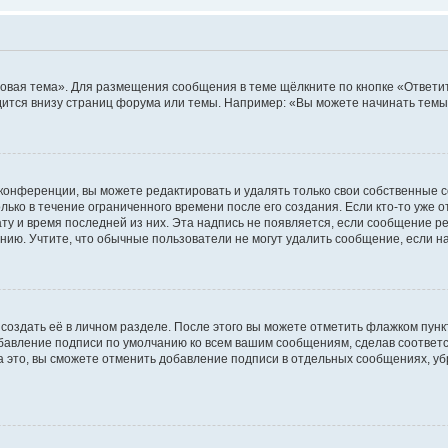
овая тема». Для размещения сообщения в теме щёлкните по кнопке «Ответит
ится внизу страниц форума или темы. Например: «Вы можете начинать темы»
конференции, вы можете редактировать и удалять только свои собственные 
ько в течение ограниченного времени после его создания. Если кто-то уже 
дату и время последней из них. Эта надпись не появляется, если сообщение 
ию. Учтите, что обычные пользователи не могут удалить сообщение, если на 
создать её в личном разделе. После этого вы можете отметить флажком пун
обавление подписи по умолчанию ко всем вашим сообщениям, сделав соотве
а это, вы сможете отменить добавление подписи в отдельных сообщениях, у