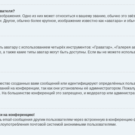
ователя?
зображения. Одно из них может относиться к вашему званию, обычно это звёзд
. Другое, обычно более крупное, изображение известно как «аватара» и обы
ь аватару с использованием четырёх инструментов: «Граватар», «Галерея а
, а также какие типы аватар могут быть доступны. Если вы не можете испол
чество созданных вами сообщений или идентифицируют определённых польз
аний на конференции, так как они установлены её администратором. Пожал
е. На большинстве конференций это запрещено, и модератор или администра
ти на конференцию!
ь email-сообщения другим пользователям через встроенную в конференцию ф
ь злоупотребления почтовой системой анонимными пользователями.