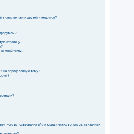
й в списках моих друзей и недругов?
и форумам?
стую страницу!
и?
ные мной темы?
ься на определённую тему?
форум?
ференции?
рректного использования и/или юридических вопросов, связанных
конференции?