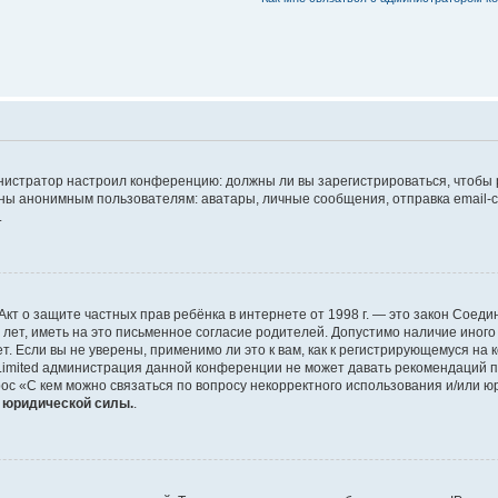
дминистратор настроил конференцию: должны ли вы зарегистрироваться, чтобы
 анонимным пользователям: аватары, личные сообщения, отправка email-сооб
.
 или Акт о защите частных прав ребёнка в интернете от 1998 г. — это закон Со
т, иметь на это письменное согласие родителей. Допустимо наличие иного
 Если вы не уверены, применимо ли это к вам, как к регистрирующемуся на 
Limited администрация данной конференции не может давать рекомендаций 
ос «С кем можно связаться по вопросу некорректного использования и/или ю
т юридической силы.
.