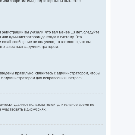
с или запретил имя, под которым вы пытаетесь
регистрации вы указали, что вам менее 13 лет, следуйте
 или администратором до входа в систему. Эта
 email-сообщение не получено, то возможно, что вы
йте связаться с администратором.
 введены правильно, свяжитесь с администратором, чтобы
ь с администратором для исправления настроек.
дически удаляют пользователей, длительное время не
участвовать в дискуссиях.