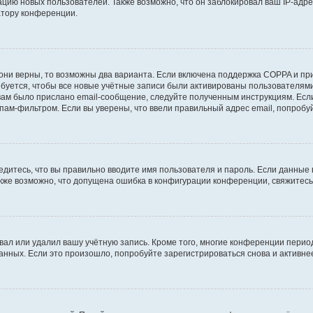
ию новых пользователей. Также возможно, что он заблокировал ваш IP-адре
атору конференции.
они верны, то возможны два варианта. Если включена поддержка COPPA и при 
уется, чтобы все новые учётные записи были активированы пользователями
ам было прислано email-сообщение, следуйте полученным инструкциям. Если
пам-фильтром. Если вы уверены, что ввели правильный адрес email, попробу
едитесь, что вы правильно вводите имя пользователя и пароль. Если данные
Также возможно, что допущена ошибка в конфигурации конференции, свяжитес
вал или удалил вашу учётную запись. Кроме того, многие конференции перио
ных. Если это произошло, попробуйте зарегистрироваться снова и активнее 