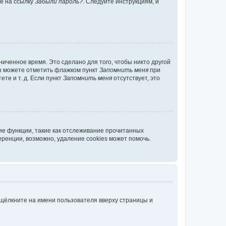
те на ссылку
Забыли пароль?
. Следуйте инструкциям, и
иченное время. Это сделано для того, чтобы никто другой
вы можете отметить флажком пункт
Запомнить меня
при
те и т. д. Если пункт
Запомнить меня
отсутствует, это
ие функции, такие как отслеживание прочитанных
ренции, возможно, удаление cookies может помочь.
 щёлкните на имени пользователя вверху страницы и