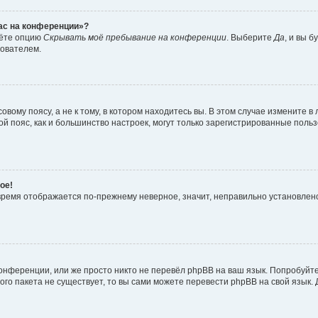
час на конференции»?
дёте опцию
Скрывать моё пребывание на конференции
. Выберите
Да
, и вы 
зователем.
вому поясу, а не к тому, в котором находитесь вы. В этом случае измените в 
овой пояс, как и большинство настроек, могут только зарегистрированные пол
ое!
о время отображается по-прежнему неверное, значит, неправильно установле
онференции, или же просто никто не перевёл phpBB на ваш язык. Попробуйт
вого пакета не существует, то вы сами можете перевести phpBB на свой язы