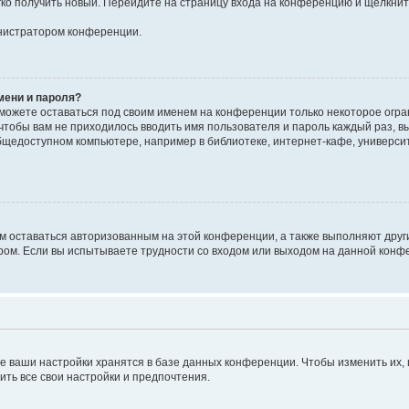
егко получить новый. Перейдите на страницу входа на конференцию и щёлкни
инистратором конференции.
мени и пароля?
сможете оставаться под своим именем на конференции только некоторое огран
 чтобы вам не приходилось вводить имя пользователя и пароль каждый раз, 
щедоступном компьютере, например в библиотеке, интернет-кафе, университе
ам оставаться авторизованным на этой конференции, а также выполняют друг
ом. Если вы испытываете трудности со входом или выходом на данной конфе
е ваши настройки хранятся в базе данных конференции. Чтобы изменить их,
ить все свои настройки и предпочтения.