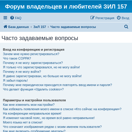
Форум владельцев и любителей ЗИЛ 157
FAQ
Регистрация
Вход
П
База данных
ЗиЛ 157
Часто задаваемые вопросы
о
Часто задаваемые вопросы
и
с
Вход на конференцию и регистрация
Зачем мне нужно регистрироваться?
к
Что такое COPPA?
Почему я не могу зарегистрироваться?
Я только что зарегистрировался, но не могу войти!
Почему я не могу войти?
Я давно зарегистрирован, но больше не могу войти!
Я забыл пароль!
Почему мне периодически приходится повторять ввод имени и пароля?
Что делает функция «Удалить cookies»?
Параметры и настройки пользователя
Как мне изменить мои настройки?
Как избежать появления моего имени в списке «Кто сейчас на конференции»?
На конференции неправильное время!
Я изменил часовой пояс, но время всё равно неправильное!
Моего языка нет в списке!
Что означают изображения рядом с моим именем пользователя?
Как мне включить отображение аватары?