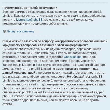
Почему здесь нет такой-то функции?
Это программное обеспечение было создано и лицензировано phpBB
Limited. Если вы считаете, что какая-то функция должна быть добавлена,
посетите
Центр идей phpBB
, где можно отдать свой голос за уже
поданные идеи или предложить собственные.
Вернуться к началу
С кем можно связаться по вопросу некорректного использования и/или
юридических вопросов, связанных с этой конференцией?
Вы можете связаться с любым из администраторов, перечисленных в
списке на странице «Наша команда». Если вы не получили ответа,
свяжитесь с владельцем домена (сделайте
whois lookup
) или, если
конференция находится на бесплатном домене (например, chat.ru,
Yahoo!, free.fr, f2s.com и т. п.), с руководством или техподдержкой данного
домена. Учтите, что phpBB Limited
не имеет никакого контроля над
данной конференцией
и не может нести никакой ответственности за то,
кем и как данная конференция используется. Не обращайтесь к phpBB
Limited по юридическим вопросам (о приостановке работы конференции,
ответственности за неё и т. д.), которые
не относятся напрямую
к сайту
phpBB.com или которые частично относятся к программному
обеспечению phpBB Limited. Если же вы всё-таки пошлёте email в адрес
phpBB Limited об использовании данной конференции
третьей стороной
,
то не ждите подробного письма, или вы можете вообще не получить
ответа.