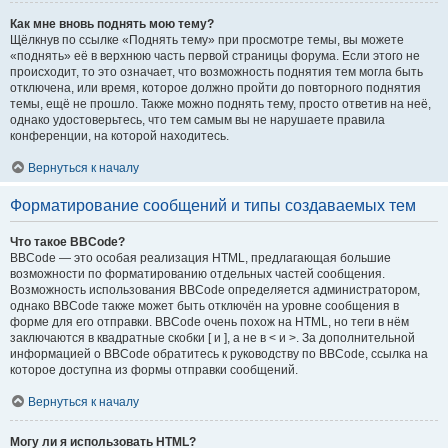
Как мне вновь поднять мою тему?
Щёлкнув по ссылке «Поднять тему» при просмотре темы, вы можете
«поднять» её в верхнюю часть первой страницы форума. Если этого не
происходит, то это означает, что возможность поднятия тем могла быть
отключена, или время, которое должно пройти до повторного поднятия
темы, ещё не прошло. Также можно поднять тему, просто ответив на неё,
однако удостоверьтесь, что тем самым вы не нарушаете правила
конференции, на которой находитесь.
Вернуться к началу
Форматирование сообщений и типы создаваемых тем
Что такое BBCode?
BBCode — это особая реализация HTML, предлагающая большие
возможности по форматированию отдельных частей сообщения.
Возможность использования BBCode определяется администратором,
однако BBCode также может быть отключён на уровне сообщения в
форме для его отправки. BBCode очень похож на HTML, но теги в нём
заключаются в квадратные скобки [ и ], а не в < и >. За дополнительной
информацией о BBCode обратитесь к руководству по BBCode, ссылка на
которое доступна из формы отправки сообщений.
Вернуться к началу
Могу ли я использовать HTML?