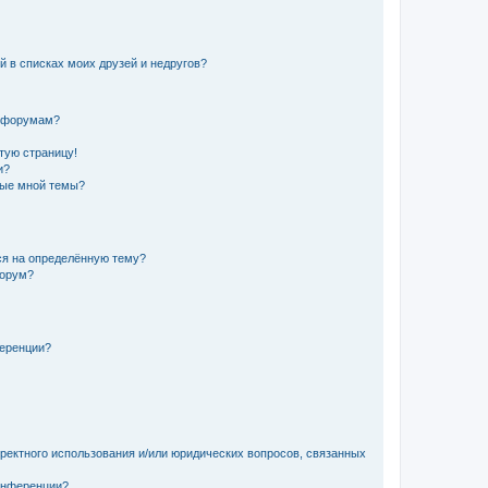
й в списках моих друзей и недругов?
и форумам?
стую страницу!
и?
ные мной темы?
ься на определённую тему?
форум?
ференции?
рректного использования и/или юридических вопросов, связанных
конференции?