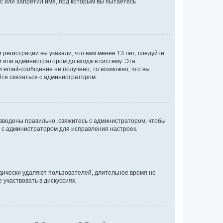
с или запретил имя, под которым вы пытаетесь
регистрации вы указали, что вам менее 13 лет, следуйте
 или администратором до входа в систему. Эта
 email-сообщение не получено, то возможно, что вы
йте связаться с администратором.
 введены правильно, свяжитесь с администратором, чтобы
ь с администратором для исправления настроек.
дически удаляют пользователей, длительное время не
участвовать в дискуссиях.