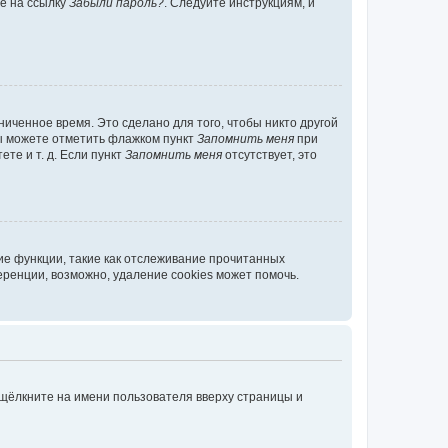
те на ссылку
Забыли пароль?
. Следуйте инструкциям, и
иченное время. Это сделано для того, чтобы никто другой
вы можете отметить флажком пункт
Запомнить меня
при
те и т. д. Если пункт
Запомнить меня
отсутствует, это
ие функции, такие как отслеживание прочитанных
ренции, возможно, удаление cookies может помочь.
 щёлкните на имени пользователя вверху страницы и