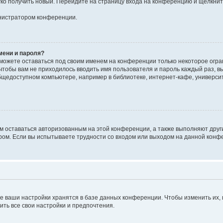
егко получить новый. Перейдите на страницу входа на конференцию и щёлкни
инистратором конференции.
мени и пароля?
сможете оставаться под своим именем на конференции только некоторое огран
 чтобы вам не приходилось вводить имя пользователя и пароль каждый раз, 
щедоступном компьютере, например в библиотеке, интернет-кафе, университе
ам оставаться авторизованным на этой конференции, а также выполняют друг
ом. Если вы испытываете трудности со входом или выходом на данной конфе
е ваши настройки хранятся в базе данных конференции. Чтобы изменить их,
ить все свои настройки и предпочтения.