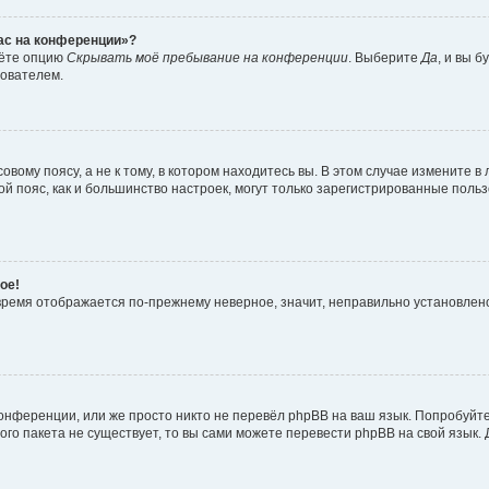
час на конференции»?
дёте опцию
Скрывать моё пребывание на конференции
. Выберите
Да
, и вы 
зователем.
вому поясу, а не к тому, в котором находитесь вы. В этом случае измените в 
овой пояс, как и большинство настроек, могут только зарегистрированные пол
ое!
о время отображается по-прежнему неверное, значит, неправильно установле
онференции, или же просто никто не перевёл phpBB на ваш язык. Попробуйт
вого пакета не существует, то вы сами можете перевести phpBB на свой язы