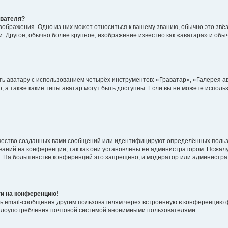
ователя?
зображения. Одно из них может относиться к вашему званию, обычно это звёзд
. Другое, обычно более крупное, изображение известно как «аватара» и обы
ь аватару с использованием четырёх инструментов: «Граватар», «Галерея а
, а также какие типы аватар могут быть доступны. Если вы не можете испол
чество созданных вами сообщений или идентифицируют определённых польз
аний на конференции, так как они установлены её администратором. Пожал
е. На большинстве конференций это запрещено, и модератор или администра
ти на конференцию!
ь email-сообщения другим пользователям через встроенную в конференцию ф
ь злоупотребления почтовой системой анонимными пользователями.