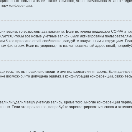
ию новых пользователей. Также возможно, что он заблокировал ваш IP-адре
атору конференции.
они верны, то возможны два варианта. Если включена поддержка COPPA и при 
уется, чтобы все новые учётные записи были активированы пользователями
ам было прислано email-сообщение, следуйте полученным инструкциям. Если
пам-фильтром. Если вы уверены, что ввели правильный адрес email, попробу
едитесь, что вы правильно вводите имя пользователя и пароль. Если данные
Также возможно, что допущена ошибка в конфигурации конференции, свяжитес
вал или удалил вашу учётную запись. Кроме того, многие конференции перио
ных. Если это произошло, попробуйте зарегистрироваться снова и активнее 