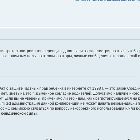
дминистратор настроил конференцию: должны ли вы зарегистрироваться, чтобы
 анонимным пользователям: аватары, личные сообщения, отправка email-сооб
.
 или Акт о защите частных прав ребёнка в интернете от 1998 г. — это закон Со
т, иметь на это письменное согласие родителей. Допустимо наличие иного
 Если вы не уверены, применимо ли это к вам, как к регистрирующемуся на 
Limited администрация данной конференции не может давать рекомендаций 
ос «С кем можно связаться по вопросу некорректного использования и/или ю
т юридической силы.
.