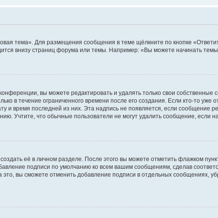
овая тема». Для размещения сообщения в теме щёлкните по кнопке «Ответит
ится внизу страниц форума или темы. Например: «Вы можете начинать темы»
конференции, вы можете редактировать и удалять только свои собственные 
ько в течение ограниченного времени после его создания. Если кто-то уже 
дату и время последней из них. Эта надпись не появляется, если сообщение 
ию. Учтите, что обычные пользователи не могут удалить сообщение, если на 
создать её в личном разделе. После этого вы можете отметить флажком пун
обавление подписи по умолчанию ко всем вашим сообщениям, сделав соотве
а это, вы сможете отменить добавление подписи в отдельных сообщениях, у