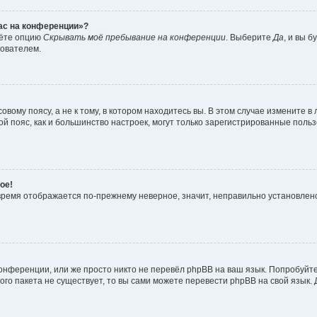
час на конференции»?
дёте опцию
Скрывать моё пребывание на конференции
. Выберите
Да
, и вы 
зователем.
вому поясу, а не к тому, в котором находитесь вы. В этом случае измените в 
овой пояс, как и большинство настроек, могут только зарегистрированные пол
ое!
о время отображается по-прежнему неверное, значит, неправильно установле
онференции, или же просто никто не перевёл phpBB на ваш язык. Попробуйт
вого пакета не существует, то вы сами можете перевести phpBB на свой язы