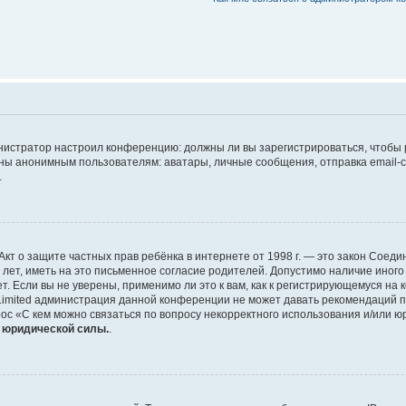
дминистратор настроил конференцию: должны ли вы зарегистрироваться, чтобы
 анонимным пользователям: аватары, личные сообщения, отправка email-сооб
.
 или Акт о защите частных прав ребёнка в интернете от 1998 г. — это закон Со
т, иметь на это письменное согласие родителей. Допустимо наличие иного
 Если вы не уверены, применимо ли это к вам, как к регистрирующемуся на 
Limited администрация данной конференции не может давать рекомендаций 
ос «С кем можно связаться по вопросу некорректного использования и/или ю
т юридической силы.
.