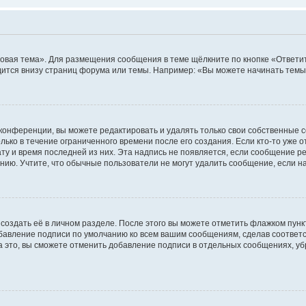
овая тема». Для размещения сообщения в теме щёлкните по кнопке «Ответит
ится внизу страниц форума или темы. Например: «Вы можете начинать темы»
конференции, вы можете редактировать и удалять только свои собственные 
ько в течение ограниченного времени после его создания. Если кто-то уже 
дату и время последней из них. Эта надпись не появляется, если сообщение 
ию. Учтите, что обычные пользователи не могут удалить сообщение, если на 
создать её в личном разделе. После этого вы можете отметить флажком пун
обавление подписи по умолчанию ко всем вашим сообщениям, сделав соотве
а это, вы сможете отменить добавление подписи в отдельных сообщениях, у