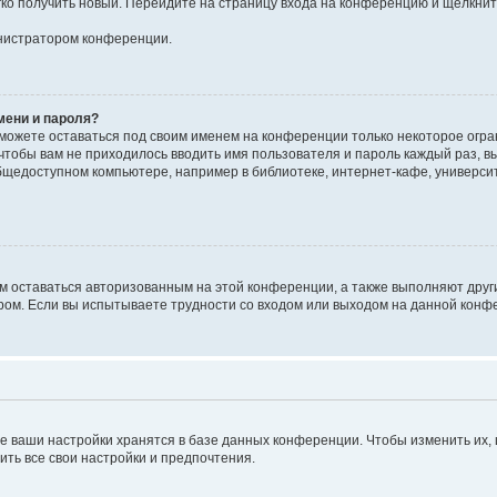
егко получить новый. Перейдите на страницу входа на конференцию и щёлкни
инистратором конференции.
мени и пароля?
сможете оставаться под своим именем на конференции только некоторое огран
 чтобы вам не приходилось вводить имя пользователя и пароль каждый раз, 
щедоступном компьютере, например в библиотеке, интернет-кафе, университе
ам оставаться авторизованным на этой конференции, а также выполняют друг
ом. Если вы испытываете трудности со входом или выходом на данной конфе
е ваши настройки хранятся в базе данных конференции. Чтобы изменить их,
ить все свои настройки и предпочтения.