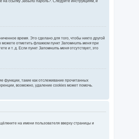
те на ссылку
Забыли пароль?
. Следуйте инструкциям, и
иченное время. Это сделано для того, чтобы никто другой
вы можете отметить флажком пункт
Запомнить меня
при
те и т. д. Если пункт
Запомнить меня
отсутствует, это
ие функции, такие как отслеживание прочитанных
ренции, возможно, удаление cookies может помочь.
 щёлкните на имени пользователя вверху страницы и