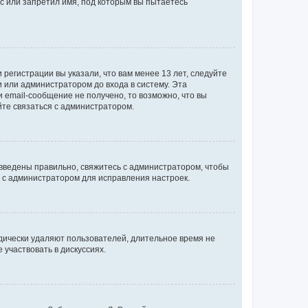
с или запретил имя, под которым вы пытаетесь
регистрации вы указали, что вам менее 13 лет, следуйте
 или администратором до входа в систему. Эта
 email-сообщение не получено, то возможно, что вы
йте связаться с администратором.
 введены правильно, свяжитесь с администратором, чтобы
ь с администратором для исправления настроек.
дически удаляют пользователей, длительное время не
участвовать в дискуссиях.