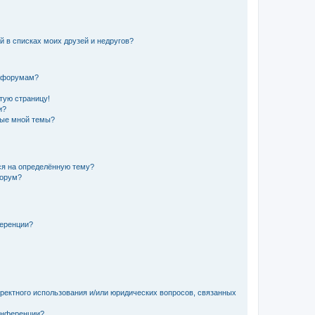
й в списках моих друзей и недругов?
и форумам?
стую страницу!
и?
ные мной темы?
ься на определённую тему?
форум?
ференции?
рректного использования и/или юридических вопросов, связанных
конференции?