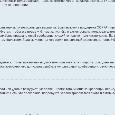
ию новых пользователей. Также возможно, что он заблокировал ваш IP-адре
атору конференции.
они верны, то возможны два варианта. Если включена поддержка COPPA и при 
уется, чтобы все новые учётные записи были активированы пользователями
ам было прислано email-сообщение, следуйте полученным инструкциям. Если
пам-фильтром. Если вы уверены, что ввели правильный адрес email, попробу
едитесь, что вы правильно вводите имя пользователя и пароль. Если данные
Также возможно, что допущена ошибка в конфигурации конференции, свяжитес
вал или удалил вашу учётную запись. Кроме того, многие конференции перио
ных. Если это произошло, попробуйте зарегистрироваться снова и активнее 