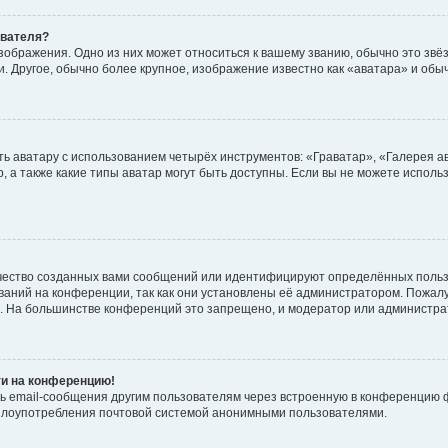
ователя?
зображения. Одно из них может относиться к вашему званию, обычно это звёзд
. Другое, обычно более крупное, изображение известно как «аватара» и обы
ь аватару с использованием четырёх инструментов: «Граватар», «Галерея а
, а также какие типы аватар могут быть доступны. Если вы не можете испол
чество созданных вами сообщений или идентифицируют определённых польз
аний на конференции, так как они установлены её администратором. Пожал
е. На большинстве конференций это запрещено, и модератор или администра
ти на конференцию!
ь email-сообщения другим пользователям через встроенную в конференцию ф
ь злоупотребления почтовой системой анонимными пользователями.