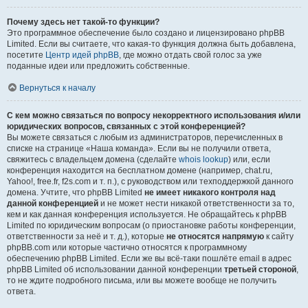
Почему здесь нет такой-то функции?
Это программное обеспечение было создано и лицензировано phpBB
Limited. Если вы считаете, что какая-то функция должна быть добавлена,
посетите
Центр идей phpBB
, где можно отдать свой голос за уже
поданные идеи или предложить собственные.
Вернуться к началу
С кем можно связаться по вопросу некорректного использования и/или
юридических вопросов, связанных с этой конференцией?
Вы можете связаться с любым из администраторов, перечисленных в
списке на странице «Наша команда». Если вы не получили ответа,
свяжитесь с владельцем домена (сделайте
whois lookup
) или, если
конференция находится на бесплатном домене (например, chat.ru,
Yahoo!, free.fr, f2s.com и т. п.), с руководством или техподдержкой данного
домена. Учтите, что phpBB Limited
не имеет никакого контроля над
данной конференцией
и не может нести никакой ответственности за то,
кем и как данная конференция используется. Не обращайтесь к phpBB
Limited по юридическим вопросам (о приостановке работы конференции,
ответственности за неё и т. д.), которые
не относятся напрямую
к сайту
phpBB.com или которые частично относятся к программному
обеспечению phpBB Limited. Если же вы всё-таки пошлёте email в адрес
phpBB Limited об использовании данной конференции
третьей стороной
,
то не ждите подробного письма, или вы можете вообще не получить
ответа.