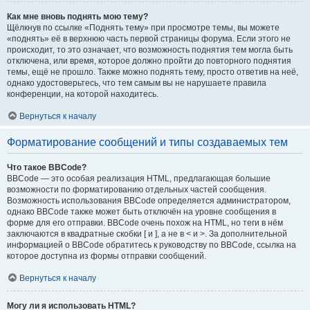
Как мне вновь поднять мою тему?
Щёлкнув по ссылке «Поднять тему» при просмотре темы, вы можете
«поднять» её в верхнюю часть первой страницы форума. Если этого не
происходит, то это означает, что возможность поднятия тем могла быть
отключена, или время, которое должно пройти до повторного поднятия
темы, ещё не прошло. Также можно поднять тему, просто ответив на неё,
однако удостоверьтесь, что тем самым вы не нарушаете правила
конференции, на которой находитесь.
Вернуться к началу
Форматирование сообщений и типы создаваемых тем
Что такое BBCode?
BBCode — это особая реализация HTML, предлагающая большие
возможности по форматированию отдельных частей сообщения.
Возможность использования BBCode определяется администратором,
однако BBCode также может быть отключён на уровне сообщения в
форме для его отправки. BBCode очень похож на HTML, но теги в нём
заключаются в квадратные скобки [ и ], а не в < и >. За дополнительной
информацией о BBCode обратитесь к руководству по BBCode, ссылка на
которое доступна из формы отправки сообщений.
Вернуться к началу
Могу ли я использовать HTML?