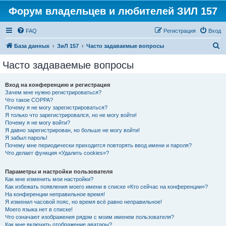
Форум владельцев и любителей ЗИЛ 157
FAQ
Регистрация
Вход
П
База данных
ЗиЛ 157
Часто задаваемые вопросы
о
Часто задаваемые вопросы
и
с
Вход на конференцию и регистрация
Зачем мне нужно регистрироваться?
к
Что такое COPPA?
Почему я не могу зарегистрироваться?
Я только что зарегистрировался, но не могу войти!
Почему я не могу войти?
Я давно зарегистрирован, но больше не могу войти!
Я забыл пароль!
Почему мне периодически приходится повторять ввод имени и пароля?
Что делает функция «Удалить cookies»?
Параметры и настройки пользователя
Как мне изменить мои настройки?
Как избежать появления моего имени в списке «Кто сейчас на конференции»?
На конференции неправильное время!
Я изменил часовой пояс, но время всё равно неправильное!
Моего языка нет в списке!
Что означают изображения рядом с моим именем пользователя?
Как мне включить отображение аватары?