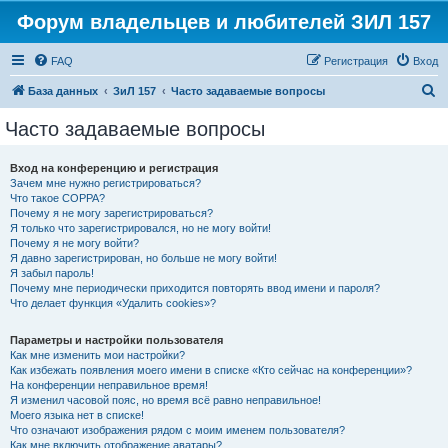
Форум владельцев и любителей ЗИЛ 157
FAQ
Регистрация
Вход
П
База данных
ЗиЛ 157
Часто задаваемые вопросы
о
Часто задаваемые вопросы
и
с
Вход на конференцию и регистрация
Зачем мне нужно регистрироваться?
к
Что такое COPPA?
Почему я не могу зарегистрироваться?
Я только что зарегистрировался, но не могу войти!
Почему я не могу войти?
Я давно зарегистрирован, но больше не могу войти!
Я забыл пароль!
Почему мне периодически приходится повторять ввод имени и пароля?
Что делает функция «Удалить cookies»?
Параметры и настройки пользователя
Как мне изменить мои настройки?
Как избежать появления моего имени в списке «Кто сейчас на конференции»?
На конференции неправильное время!
Я изменил часовой пояс, но время всё равно неправильное!
Моего языка нет в списке!
Что означают изображения рядом с моим именем пользователя?
Как мне включить отображение аватары?