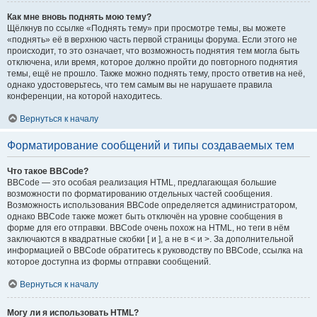
Как мне вновь поднять мою тему?
Щёлкнув по ссылке «Поднять тему» при просмотре темы, вы можете
«поднять» её в верхнюю часть первой страницы форума. Если этого не
происходит, то это означает, что возможность поднятия тем могла быть
отключена, или время, которое должно пройти до повторного поднятия
темы, ещё не прошло. Также можно поднять тему, просто ответив на неё,
однако удостоверьтесь, что тем самым вы не нарушаете правила
конференции, на которой находитесь.
Вернуться к началу
Форматирование сообщений и типы создаваемых тем
Что такое BBCode?
BBCode — это особая реализация HTML, предлагающая большие
возможности по форматированию отдельных частей сообщения.
Возможность использования BBCode определяется администратором,
однако BBCode также может быть отключён на уровне сообщения в
форме для его отправки. BBCode очень похож на HTML, но теги в нём
заключаются в квадратные скобки [ и ], а не в < и >. За дополнительной
информацией о BBCode обратитесь к руководству по BBCode, ссылка на
которое доступна из формы отправки сообщений.
Вернуться к началу
Могу ли я использовать HTML?