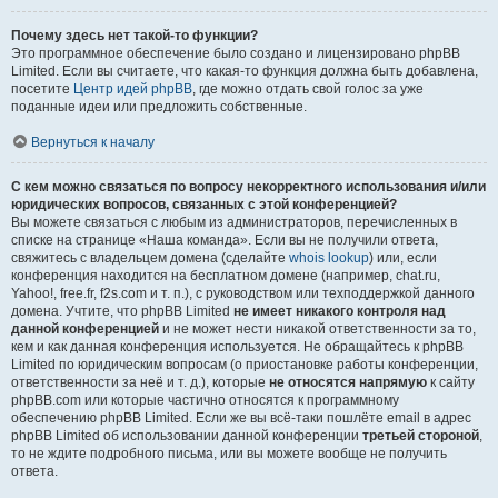
Почему здесь нет такой-то функции?
Это программное обеспечение было создано и лицензировано phpBB
Limited. Если вы считаете, что какая-то функция должна быть добавлена,
посетите
Центр идей phpBB
, где можно отдать свой голос за уже
поданные идеи или предложить собственные.
Вернуться к началу
С кем можно связаться по вопросу некорректного использования и/или
юридических вопросов, связанных с этой конференцией?
Вы можете связаться с любым из администраторов, перечисленных в
списке на странице «Наша команда». Если вы не получили ответа,
свяжитесь с владельцем домена (сделайте
whois lookup
) или, если
конференция находится на бесплатном домене (например, chat.ru,
Yahoo!, free.fr, f2s.com и т. п.), с руководством или техподдержкой данного
домена. Учтите, что phpBB Limited
не имеет никакого контроля над
данной конференцией
и не может нести никакой ответственности за то,
кем и как данная конференция используется. Не обращайтесь к phpBB
Limited по юридическим вопросам (о приостановке работы конференции,
ответственности за неё и т. д.), которые
не относятся напрямую
к сайту
phpBB.com или которые частично относятся к программному
обеспечению phpBB Limited. Если же вы всё-таки пошлёте email в адрес
phpBB Limited об использовании данной конференции
третьей стороной
,
то не ждите подробного письма, или вы можете вообще не получить
ответа.