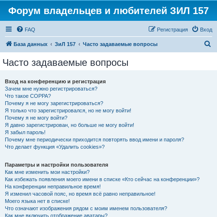
Форум владельцев и любителей ЗИЛ 157
FAQ
Регистрация
Вход
П
База данных
ЗиЛ 157
Часто задаваемые вопросы
о
Часто задаваемые вопросы
и
с
Вход на конференцию и регистрация
Зачем мне нужно регистрироваться?
к
Что такое COPPA?
Почему я не могу зарегистрироваться?
Я только что зарегистрировался, но не могу войти!
Почему я не могу войти?
Я давно зарегистрирован, но больше не могу войти!
Я забыл пароль!
Почему мне периодически приходится повторять ввод имени и пароля?
Что делает функция «Удалить cookies»?
Параметры и настройки пользователя
Как мне изменить мои настройки?
Как избежать появления моего имени в списке «Кто сейчас на конференции»?
На конференции неправильное время!
Я изменил часовой пояс, но время всё равно неправильное!
Моего языка нет в списке!
Что означают изображения рядом с моим именем пользователя?
Как мне включить отображение аватары?