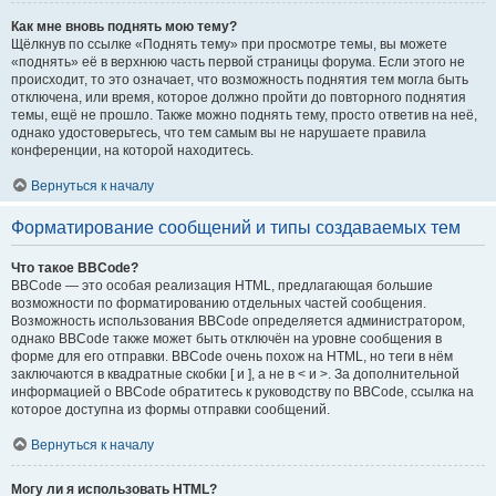
Как мне вновь поднять мою тему?
Щёлкнув по ссылке «Поднять тему» при просмотре темы, вы можете
«поднять» её в верхнюю часть первой страницы форума. Если этого не
происходит, то это означает, что возможность поднятия тем могла быть
отключена, или время, которое должно пройти до повторного поднятия
темы, ещё не прошло. Также можно поднять тему, просто ответив на неё,
однако удостоверьтесь, что тем самым вы не нарушаете правила
конференции, на которой находитесь.
Вернуться к началу
Форматирование сообщений и типы создаваемых тем
Что такое BBCode?
BBCode — это особая реализация HTML, предлагающая большие
возможности по форматированию отдельных частей сообщения.
Возможность использования BBCode определяется администратором,
однако BBCode также может быть отключён на уровне сообщения в
форме для его отправки. BBCode очень похож на HTML, но теги в нём
заключаются в квадратные скобки [ и ], а не в < и >. За дополнительной
информацией о BBCode обратитесь к руководству по BBCode, ссылка на
которое доступна из формы отправки сообщений.
Вернуться к началу
Могу ли я использовать HTML?