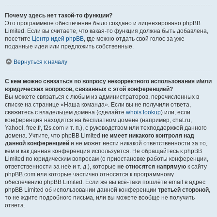
Почему здесь нет такой-то функции?
Это программное обеспечение было создано и лицензировано phpBB
Limited. Если вы считаете, что какая-то функция должна быть добавлена,
посетите
Центр идей phpBB
, где можно отдать свой голос за уже
поданные идеи или предложить собственные.
Вернуться к началу
С кем можно связаться по вопросу некорректного использования и/или
юридических вопросов, связанных с этой конференцией?
Вы можете связаться с любым из администраторов, перечисленных в
списке на странице «Наша команда». Если вы не получили ответа,
свяжитесь с владельцем домена (сделайте
whois lookup
) или, если
конференция находится на бесплатном домене (например, chat.ru,
Yahoo!, free.fr, f2s.com и т. п.), с руководством или техподдержкой данного
домена. Учтите, что phpBB Limited
не имеет никакого контроля над
данной конференцией
и не может нести никакой ответственности за то,
кем и как данная конференция используется. Не обращайтесь к phpBB
Limited по юридическим вопросам (о приостановке работы конференции,
ответственности за неё и т. д.), которые
не относятся напрямую
к сайту
phpBB.com или которые частично относятся к программному
обеспечению phpBB Limited. Если же вы всё-таки пошлёте email в адрес
phpBB Limited об использовании данной конференции
третьей стороной
,
то не ждите подробного письма, или вы можете вообще не получить
ответа.