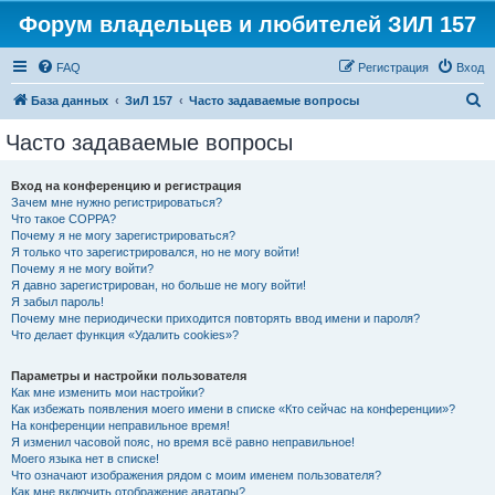
Форум владельцев и любителей ЗИЛ 157
FAQ
Регистрация
Вход
П
База данных
ЗиЛ 157
Часто задаваемые вопросы
о
Часто задаваемые вопросы
и
с
Вход на конференцию и регистрация
Зачем мне нужно регистрироваться?
к
Что такое COPPA?
Почему я не могу зарегистрироваться?
Я только что зарегистрировался, но не могу войти!
Почему я не могу войти?
Я давно зарегистрирован, но больше не могу войти!
Я забыл пароль!
Почему мне периодически приходится повторять ввод имени и пароля?
Что делает функция «Удалить cookies»?
Параметры и настройки пользователя
Как мне изменить мои настройки?
Как избежать появления моего имени в списке «Кто сейчас на конференции»?
На конференции неправильное время!
Я изменил часовой пояс, но время всё равно неправильное!
Моего языка нет в списке!
Что означают изображения рядом с моим именем пользователя?
Как мне включить отображение аватары?