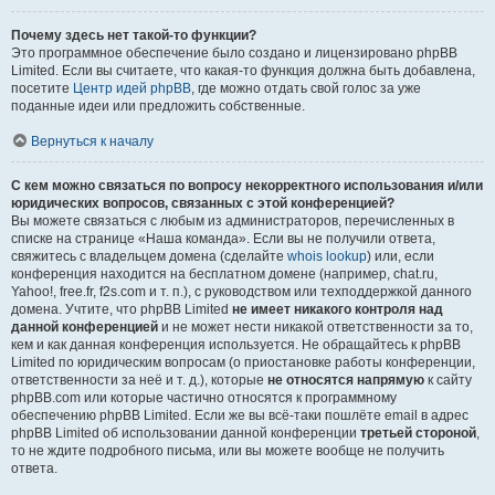
Почему здесь нет такой-то функции?
Это программное обеспечение было создано и лицензировано phpBB
Limited. Если вы считаете, что какая-то функция должна быть добавлена,
посетите
Центр идей phpBB
, где можно отдать свой голос за уже
поданные идеи или предложить собственные.
Вернуться к началу
С кем можно связаться по вопросу некорректного использования и/или
юридических вопросов, связанных с этой конференцией?
Вы можете связаться с любым из администраторов, перечисленных в
списке на странице «Наша команда». Если вы не получили ответа,
свяжитесь с владельцем домена (сделайте
whois lookup
) или, если
конференция находится на бесплатном домене (например, chat.ru,
Yahoo!, free.fr, f2s.com и т. п.), с руководством или техподдержкой данного
домена. Учтите, что phpBB Limited
не имеет никакого контроля над
данной конференцией
и не может нести никакой ответственности за то,
кем и как данная конференция используется. Не обращайтесь к phpBB
Limited по юридическим вопросам (о приостановке работы конференции,
ответственности за неё и т. д.), которые
не относятся напрямую
к сайту
phpBB.com или которые частично относятся к программному
обеспечению phpBB Limited. Если же вы всё-таки пошлёте email в адрес
phpBB Limited об использовании данной конференции
третьей стороной
,
то не ждите подробного письма, или вы можете вообще не получить
ответа.