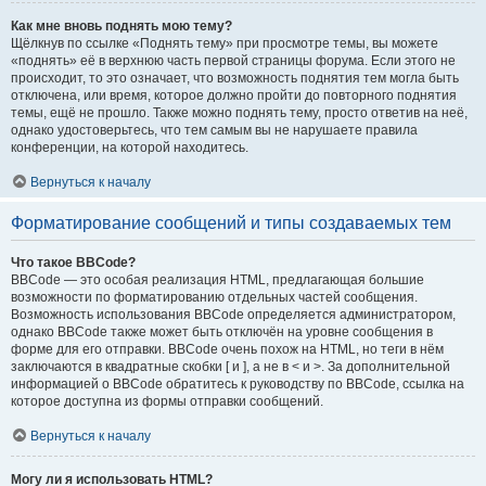
Как мне вновь поднять мою тему?
Щёлкнув по ссылке «Поднять тему» при просмотре темы, вы можете
«поднять» её в верхнюю часть первой страницы форума. Если этого не
происходит, то это означает, что возможность поднятия тем могла быть
отключена, или время, которое должно пройти до повторного поднятия
темы, ещё не прошло. Также можно поднять тему, просто ответив на неё,
однако удостоверьтесь, что тем самым вы не нарушаете правила
конференции, на которой находитесь.
Вернуться к началу
Форматирование сообщений и типы создаваемых тем
Что такое BBCode?
BBCode — это особая реализация HTML, предлагающая большие
возможности по форматированию отдельных частей сообщения.
Возможность использования BBCode определяется администратором,
однако BBCode также может быть отключён на уровне сообщения в
форме для его отправки. BBCode очень похож на HTML, но теги в нём
заключаются в квадратные скобки [ и ], а не в < и >. За дополнительной
информацией о BBCode обратитесь к руководству по BBCode, ссылка на
которое доступна из формы отправки сообщений.
Вернуться к началу
Могу ли я использовать HTML?