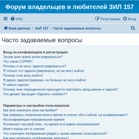
Форум владельцев и любителей ЗИЛ 157
FAQ
Регистрация
Вход
П
База данных
ЗиЛ 157
Часто задаваемые вопросы
о
Часто задаваемые вопросы
и
с
Вход на конференцию и регистрация
Зачем мне нужно регистрироваться?
к
Что такое COPPA?
Почему я не могу зарегистрироваться?
Я только что зарегистрировался, но не могу войти!
Почему я не могу войти?
Я давно зарегистрирован, но больше не могу войти!
Я забыл пароль!
Почему мне периодически приходится повторять ввод имени и пароля?
Что делает функция «Удалить cookies»?
Параметры и настройки пользователя
Как мне изменить мои настройки?
Как избежать появления моего имени в списке «Кто сейчас на конференции»?
На конференции неправильное время!
Я изменил часовой пояс, но время всё равно неправильное!
Моего языка нет в списке!
Что означают изображения рядом с моим именем пользователя?
Как мне включить отображение аватары?