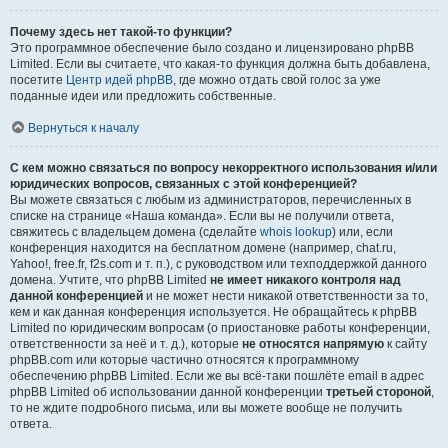
Почему здесь нет такой-то функции?
Это программное обеспечение было создано и лицензировано phpBB
Limited. Если вы считаете, что какая-то функция должна быть добавлена,
посетите
Центр идей phpBB
, где можно отдать свой голос за уже
поданные идеи или предложить собственные.
Вернуться к началу
С кем можно связаться по вопросу некорректного использования и/или
юридических вопросов, связанных с этой конференцией?
Вы можете связаться с любым из администраторов, перечисленных в
списке на странице «Наша команда». Если вы не получили ответа,
свяжитесь с владельцем домена (сделайте
whois lookup
) или, если
конференция находится на бесплатном домене (например, chat.ru,
Yahoo!, free.fr, f2s.com и т. п.), с руководством или техподдержкой данного
домена. Учтите, что phpBB Limited
не имеет никакого контроля над
данной конференцией
и не может нести никакой ответственности за то,
кем и как данная конференция используется. Не обращайтесь к phpBB
Limited по юридическим вопросам (о приостановке работы конференции,
ответственности за неё и т. д.), которые
не относятся напрямую
к сайту
phpBB.com или которые частично относятся к программному
обеспечению phpBB Limited. Если же вы всё-таки пошлёте email в адрес
phpBB Limited об использовании данной конференции
третьей стороной
,
то не ждите подробного письма, или вы можете вообще не получить
ответа.