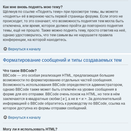
Как мне вновь поднять мою тему?
Щёлкнув по ссылке «Поднять тему» при просмотре темы, вы можете
«поднять» её в верхнюю часть первой страницы форума. Если этого не
происходит, то это означает, что возможность поднятия тем могла быть
отключена, или время, которое должно пройти до повторного поднятия
темы, ещё не прошло. Также можно поднять тему, просто ответив на неё,
однако удостоверьтесь, что тем самым вы не нарушаете правила
конференции, на которой находитесь.
Вернуться к началу
Форматирование сообщений и типы создаваемых тем
Что такое BBCode?
BBCode — это особая реализация HTML, предлагающая большие
возможности по форматированию отдельных частей сообщения.
Возможность использования BBCode определяется администратором,
однако BBCode также может быть отключён на уровне сообщения в
форме для его отправки. BBCode очень похож на HTML, но теги в нём
заключаются в квадратные скобки [ и ], а не в < и >. За дополнительной
информацией о BBCode обратитесь к руководству по BBCode, ссылка на
которое доступна из формы отправки сообщений.
Вернуться к началу
Могу ли я использовать HTML?