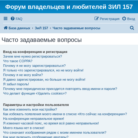
Форум владельцев и любителей ЗИЛ 157
FAQ
Регистрация
Вход
П
База данных
ЗиЛ 157
Часто задаваемые вопросы
о
Часто задаваемые вопросы
и
с
Вход на конференцию и регистрация
Зачем мне нужно регистрироваться?
к
Что такое COPPA?
Почему я не могу зарегистрироваться?
Я только что зарегистрировался, но не могу войти!
Почему я не могу войти?
Я давно зарегистрирован, но больше не могу войти!
Я забыл пароль!
Почему мне периодически приходится повторять ввод имени и пароля?
Что делает функция «Удалить cookies»?
Параметры и настройки пользователя
Как мне изменить мои настройки?
Как избежать появления моего имени в списке «Кто сейчас на конференции»?
На конференции неправильное время!
Я изменил часовой пояс, но время всё равно неправильное!
Моего языка нет в списке!
Что означают изображения рядом с моим именем пользователя?
Как мне включить отображение аватары?