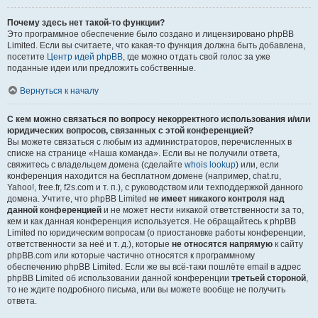
Почему здесь нет такой-то функции?
Это программное обеспечение было создано и лицензировано phpBB
Limited. Если вы считаете, что какая-то функция должна быть добавлена,
посетите
Центр идей phpBB
, где можно отдать свой голос за уже
поданные идеи или предложить собственные.
Вернуться к началу
С кем можно связаться по вопросу некорректного использования и/или
юридических вопросов, связанных с этой конференцией?
Вы можете связаться с любым из администраторов, перечисленных в
списке на странице «Наша команда». Если вы не получили ответа,
свяжитесь с владельцем домена (сделайте
whois lookup
) или, если
конференция находится на бесплатном домене (например, chat.ru,
Yahoo!, free.fr, f2s.com и т. п.), с руководством или техподдержкой данного
домена. Учтите, что phpBB Limited
не имеет никакого контроля над
данной конференцией
и не может нести никакой ответственности за то,
кем и как данная конференция используется. Не обращайтесь к phpBB
Limited по юридическим вопросам (о приостановке работы конференции,
ответственности за неё и т. д.), которые
не относятся напрямую
к сайту
phpBB.com или которые частично относятся к программному
обеспечению phpBB Limited. Если же вы всё-таки пошлёте email в адрес
phpBB Limited об использовании данной конференции
третьей стороной
,
то не ждите подробного письма, или вы можете вообще не получить
ответа.