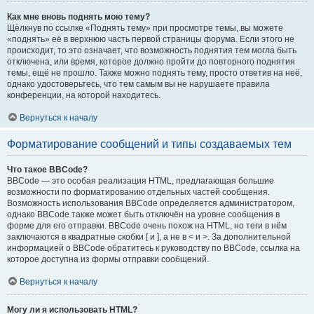
Как мне вновь поднять мою тему?
Щёлкнув по ссылке «Поднять тему» при просмотре темы, вы можете
«поднять» её в верхнюю часть первой страницы форума. Если этого не
происходит, то это означает, что возможность поднятия тем могла быть
отключена, или время, которое должно пройти до повторного поднятия
темы, ещё не прошло. Также можно поднять тему, просто ответив на неё,
однако удостоверьтесь, что тем самым вы не нарушаете правила
конференции, на которой находитесь.
Вернуться к началу
Форматирование сообщений и типы создаваемых тем
Что такое BBCode?
BBCode — это особая реализация HTML, предлагающая большие
возможности по форматированию отдельных частей сообщения.
Возможность использования BBCode определяется администратором,
однако BBCode также может быть отключён на уровне сообщения в
форме для его отправки. BBCode очень похож на HTML, но теги в нём
заключаются в квадратные скобки [ и ], а не в < и >. За дополнительной
информацией о BBCode обратитесь к руководству по BBCode, ссылка на
которое доступна из формы отправки сообщений.
Вернуться к началу
Могу ли я использовать HTML?