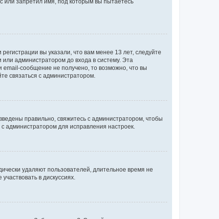
с или запретил имя, под которым вы пытаетесь
регистрации вы указали, что вам менее 13 лет, следуйте
 или администратором до входа в систему. Эта
 email-сообщение не получено, то возможно, что вы
йте связаться с администратором.
 введены правильно, свяжитесь с администратором, чтобы
ь с администратором для исправления настроек.
дически удаляют пользователей, длительное время не
участвовать в дискуссиях.