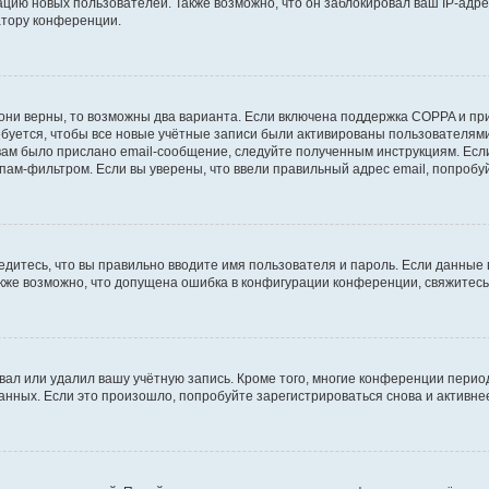
ию новых пользователей. Также возможно, что он заблокировал ваш IP-адре
атору конференции.
они верны, то возможны два варианта. Если включена поддержка COPPA и при 
уется, чтобы все новые учётные записи были активированы пользователями
ам было прислано email-сообщение, следуйте полученным инструкциям. Если
пам-фильтром. Если вы уверены, что ввели правильный адрес email, попробу
едитесь, что вы правильно вводите имя пользователя и пароль. Если данные
Также возможно, что допущена ошибка в конфигурации конференции, свяжитес
вал или удалил вашу учётную запись. Кроме того, многие конференции перио
ных. Если это произошло, попробуйте зарегистрироваться снова и активнее 