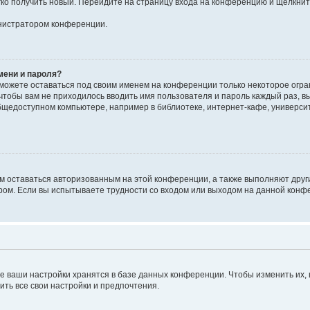
егко получить новый. Перейдите на страницу входа на конференцию и щёлкни
инистратором конференции.
мени и пароля?
сможете оставаться под своим именем на конференции только некоторое огран
 чтобы вам не приходилось вводить имя пользователя и пароль каждый раз, 
щедоступном компьютере, например в библиотеке, интернет-кафе, университе
ам оставаться авторизованным на этой конференции, а также выполняют друг
ом. Если вы испытываете трудности со входом или выходом на данной конфе
е ваши настройки хранятся в базе данных конференции. Чтобы изменить их,
ить все свои настройки и предпочтения.