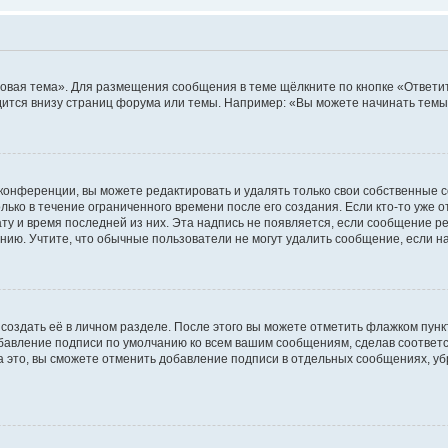
овая тема». Для размещения сообщения в теме щёлкните по кнопке «Ответит
ится внизу страниц форума или темы. Например: «Вы можете начинать темы»
конференции, вы можете редактировать и удалять только свои собственные 
ько в течение ограниченного времени после его создания. Если кто-то уже 
дату и время последней из них. Эта надпись не появляется, если сообщение 
ию. Учтите, что обычные пользователи не могут удалить сообщение, если на 
создать её в личном разделе. После этого вы можете отметить флажком пун
обавление подписи по умолчанию ко всем вашим сообщениям, сделав соотве
а это, вы сможете отменить добавление подписи в отдельных сообщениях, у