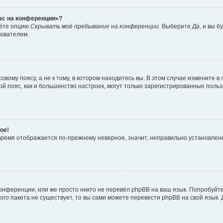
час на конференции»?
дёте опцию
Скрывать моё пребывание на конференции
. Выберите
Да
, и вы 
зователем.
вому поясу, а не к тому, в котором находитесь вы. В этом случае измените в 
овой пояс, как и большинство настроек, могут только зарегистрированные пол
ое!
о время отображается по-прежнему неверное, значит, неправильно установле
онференции, или же просто никто не перевёл phpBB на ваш язык. Попробуйт
вого пакета не существует, то вы сами можете перевести phpBB на свой язы