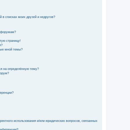
й в списках моих друзей и недругов?
и форумам?
стую страницу!
и?
ные мной темы?
ься на определённую тему?
форум?
ференции?
рректного использования и/или юридических вопросов, связанных
конференции?