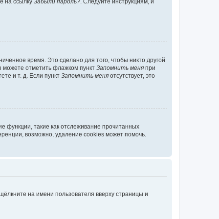
те на ссылку
Забыли пароль?
. Следуйте инструкциям, и
иченное время. Это сделано для того, чтобы никто другой
вы можете отметить флажком пункт
Запомнить меня
при
те и т. д. Если пункт
Запомнить меня
отсутствует, это
ие функции, такие как отслеживание прочитанных
ренции, возможно, удаление cookies может помочь.
 щёлкните на имени пользователя вверху страницы и