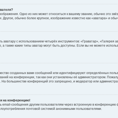
ователя?
зображения. Одно из них может относиться к вашему званию, обычно это звёзд
. Другое, обычно более крупное, изображение известно как «аватара» и обы
ь аватару с использованием четырёх инструментов: «Граватар», «Галерея а
, а также какие типы аватар могут быть доступны. Если вы не можете испол
чество созданных вами сообщений или идентифицируют определённых польз
аний на конференции, так как они установлены её администратором. Пожал
е. На большинстве конференций это запрещено, и модератор или администра
ти на конференцию!
ь email-сообщения другим пользователям через встроенную в конференцию ф
ь злоупотребления почтовой системой анонимными пользователями.