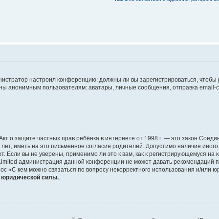
дминистратор настроил конференцию: должны ли вы зарегистрироваться, чтобы
 анонимным пользователям: аватары, личные сообщения, отправка email-сооб
.
 или Акт о защите частных прав ребёнка в интернете от 1998 г. — это закон Со
т, иметь на это письменное согласие родителей. Допустимо наличие иного
 Если вы не уверены, применимо ли это к вам, как к регистрирующемуся на 
Limited администрация данной конференции не может давать рекомендаций 
ос «С кем можно связаться по вопросу некорректного использования и/или ю
т юридической силы.
.