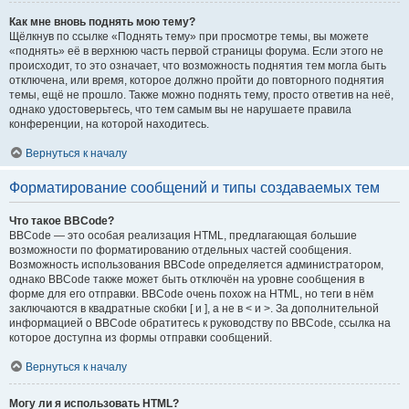
Как мне вновь поднять мою тему?
Щёлкнув по ссылке «Поднять тему» при просмотре темы, вы можете
«поднять» её в верхнюю часть первой страницы форума. Если этого не
происходит, то это означает, что возможность поднятия тем могла быть
отключена, или время, которое должно пройти до повторного поднятия
темы, ещё не прошло. Также можно поднять тему, просто ответив на неё,
однако удостоверьтесь, что тем самым вы не нарушаете правила
конференции, на которой находитесь.
Вернуться к началу
Форматирование сообщений и типы создаваемых тем
Что такое BBCode?
BBCode — это особая реализация HTML, предлагающая большие
возможности по форматированию отдельных частей сообщения.
Возможность использования BBCode определяется администратором,
однако BBCode также может быть отключён на уровне сообщения в
форме для его отправки. BBCode очень похож на HTML, но теги в нём
заключаются в квадратные скобки [ и ], а не в < и >. За дополнительной
информацией о BBCode обратитесь к руководству по BBCode, ссылка на
которое доступна из формы отправки сообщений.
Вернуться к началу
Могу ли я использовать HTML?