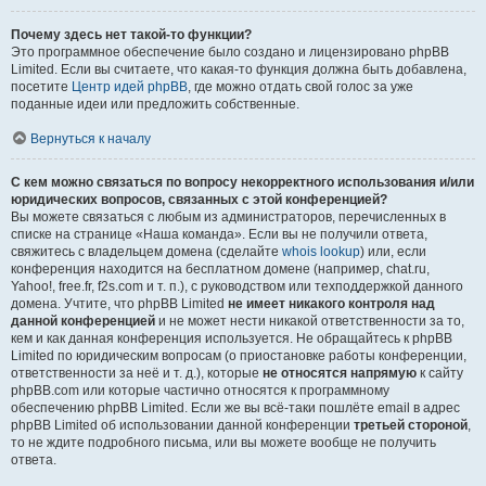
Почему здесь нет такой-то функции?
Это программное обеспечение было создано и лицензировано phpBB
Limited. Если вы считаете, что какая-то функция должна быть добавлена,
посетите
Центр идей phpBB
, где можно отдать свой голос за уже
поданные идеи или предложить собственные.
Вернуться к началу
С кем можно связаться по вопросу некорректного использования и/или
юридических вопросов, связанных с этой конференцией?
Вы можете связаться с любым из администраторов, перечисленных в
списке на странице «Наша команда». Если вы не получили ответа,
свяжитесь с владельцем домена (сделайте
whois lookup
) или, если
конференция находится на бесплатном домене (например, chat.ru,
Yahoo!, free.fr, f2s.com и т. п.), с руководством или техподдержкой данного
домена. Учтите, что phpBB Limited
не имеет никакого контроля над
данной конференцией
и не может нести никакой ответственности за то,
кем и как данная конференция используется. Не обращайтесь к phpBB
Limited по юридическим вопросам (о приостановке работы конференции,
ответственности за неё и т. д.), которые
не относятся напрямую
к сайту
phpBB.com или которые частично относятся к программному
обеспечению phpBB Limited. Если же вы всё-таки пошлёте email в адрес
phpBB Limited об использовании данной конференции
третьей стороной
,
то не ждите подробного письма, или вы можете вообще не получить
ответа.