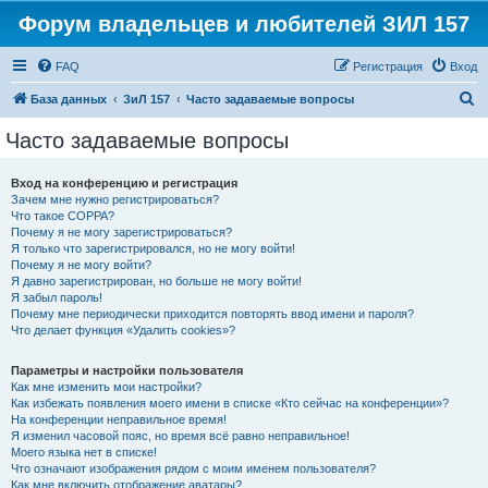
Форум владельцев и любителей ЗИЛ 157
FAQ
Регистрация
Вход
П
База данных
ЗиЛ 157
Часто задаваемые вопросы
о
Часто задаваемые вопросы
и
с
Вход на конференцию и регистрация
Зачем мне нужно регистрироваться?
к
Что такое COPPA?
Почему я не могу зарегистрироваться?
Я только что зарегистрировался, но не могу войти!
Почему я не могу войти?
Я давно зарегистрирован, но больше не могу войти!
Я забыл пароль!
Почему мне периодически приходится повторять ввод имени и пароля?
Что делает функция «Удалить cookies»?
Параметры и настройки пользователя
Как мне изменить мои настройки?
Как избежать появления моего имени в списке «Кто сейчас на конференции»?
На конференции неправильное время!
Я изменил часовой пояс, но время всё равно неправильное!
Моего языка нет в списке!
Что означают изображения рядом с моим именем пользователя?
Как мне включить отображение аватары?