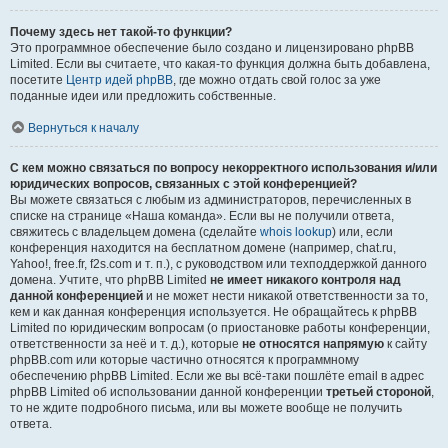
Почему здесь нет такой-то функции?
Это программное обеспечение было создано и лицензировано phpBB
Limited. Если вы считаете, что какая-то функция должна быть добавлена,
посетите
Центр идей phpBB
, где можно отдать свой голос за уже
поданные идеи или предложить собственные.
Вернуться к началу
С кем можно связаться по вопросу некорректного использования и/или
юридических вопросов, связанных с этой конференцией?
Вы можете связаться с любым из администраторов, перечисленных в
списке на странице «Наша команда». Если вы не получили ответа,
свяжитесь с владельцем домена (сделайте
whois lookup
) или, если
конференция находится на бесплатном домене (например, chat.ru,
Yahoo!, free.fr, f2s.com и т. п.), с руководством или техподдержкой данного
домена. Учтите, что phpBB Limited
не имеет никакого контроля над
данной конференцией
и не может нести никакой ответственности за то,
кем и как данная конференция используется. Не обращайтесь к phpBB
Limited по юридическим вопросам (о приостановке работы конференции,
ответственности за неё и т. д.), которые
не относятся напрямую
к сайту
phpBB.com или которые частично относятся к программному
обеспечению phpBB Limited. Если же вы всё-таки пошлёте email в адрес
phpBB Limited об использовании данной конференции
третьей стороной
,
то не ждите подробного письма, или вы можете вообще не получить
ответа.