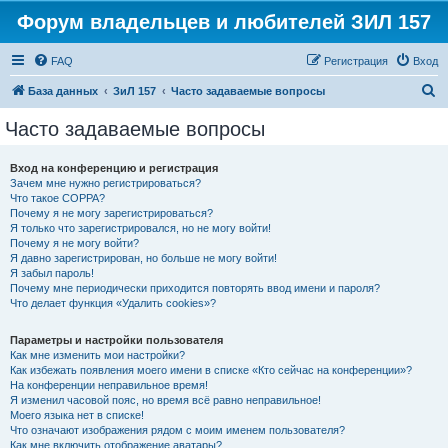
Форум владельцев и любителей ЗИЛ 157
FAQ
Регистрация
Вход
П
База данных
ЗиЛ 157
Часто задаваемые вопросы
о
Часто задаваемые вопросы
и
с
Вход на конференцию и регистрация
Зачем мне нужно регистрироваться?
к
Что такое COPPA?
Почему я не могу зарегистрироваться?
Я только что зарегистрировался, но не могу войти!
Почему я не могу войти?
Я давно зарегистрирован, но больше не могу войти!
Я забыл пароль!
Почему мне периодически приходится повторять ввод имени и пароля?
Что делает функция «Удалить cookies»?
Параметры и настройки пользователя
Как мне изменить мои настройки?
Как избежать появления моего имени в списке «Кто сейчас на конференции»?
На конференции неправильное время!
Я изменил часовой пояс, но время всё равно неправильное!
Моего языка нет в списке!
Что означают изображения рядом с моим именем пользователя?
Как мне включить отображение аватары?