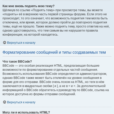
Как мне вновь поднять мою тему?
Щёлкнув по ссылке «Поднять тему» при просмотре темы, вы можете
«поднять» её в верхнюю часть первой страницы форума. Если этого не
происходит, то это означает, что возможность поднятия тем могла быть
отключена, или время, которое должно пройти до повторного поднятия
темы, ещё не прошло. Также можно поднять тему, просто ответив на неё,
однако удостоверьтесь, что тем самым вы не нарушаете правила
конференции, на которой находитесь.
Вернуться к началу
Форматирование сообщений и типы создаваемых тем
Что такое BBCode?
BBCode — это особая реализация HTML, предлагающая большие
возможности по форматированию отдельных частей сообщения.
Возможность использования BBCode определяется администратором,
однако BBCode также может быть отключён на уровне сообщения в
форме для его отправки. BBCode очень похож на HTML, но теги в нём
заключаются в квадратные скобки [ и ], а не в < и >. За дополнительной
информацией о BBCode обратитесь к руководству по BBCode, ссылка на
которое доступна из формы отправки сообщений.
Вернуться к началу
Могу ли я использовать HTML?