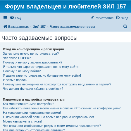
Форум владельцев и любителей ЗИЛ 157
FAQ
Регистрация
Вход
П
База данных
ЗиЛ 157
Часто задаваемые вопросы
о
Часто задаваемые вопросы
и
с
Вход на конференцию и регистрация
Зачем мне нужно регистрироваться?
к
Что такое COPPA?
Почему я не могу зарегистрироваться?
Я только что зарегистрировался, но не могу войти!
Почему я не могу войти?
Я давно зарегистрирован, но больше не могу войти!
Я забыл пароль!
Почему мне периодически приходится повторять ввод имени и пароля?
Что делает функция «Удалить cookies»?
Параметры и настройки пользователя
Как мне изменить мои настройки?
Как избежать появления моего имени в списке «Кто сейчас на конференции»?
На конференции неправильное время!
Я изменил часовой пояс, но время всё равно неправильное!
Моего языка нет в списке!
Что означают изображения рядом с моим именем пользователя?
Как мне включить отображение аватары?