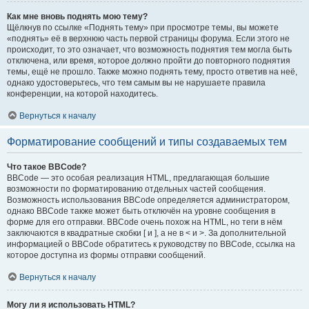
Как мне вновь поднять мою тему?
Щёлкнув по ссылке «Поднять тему» при просмотре темы, вы можете
«поднять» её в верхнюю часть первой страницы форума. Если этого не
происходит, то это означает, что возможность поднятия тем могла быть
отключена, или время, которое должно пройти до повторного поднятия
темы, ещё не прошло. Также можно поднять тему, просто ответив на неё,
однако удостоверьтесь, что тем самым вы не нарушаете правила
конференции, на которой находитесь.
Вернуться к началу
Форматирование сообщений и типы создаваемых тем
Что такое BBCode?
BBCode — это особая реализация HTML, предлагающая большие
возможности по форматированию отдельных частей сообщения.
Возможность использования BBCode определяется администратором,
однако BBCode также может быть отключён на уровне сообщения в
форме для его отправки. BBCode очень похож на HTML, но теги в нём
заключаются в квадратные скобки [ и ], а не в < и >. За дополнительной
информацией о BBCode обратитесь к руководству по BBCode, ссылка на
которое доступна из формы отправки сообщений.
Вернуться к началу
Могу ли я использовать HTML?