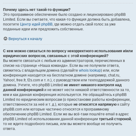
Почему здесь нет такой-то функции?
Это программное обеспечение было создано и лицензировано phpBB
Limited. Если вы считаете, что какая-то функция должна быть добавлена,
посетите
Центр идей phpBB
, где можно отдать свой голос за уже
поданные идеи или предложить собственные.
Вернуться к началу
С кем можно связаться по вопросу некорректного использования и/или
юридических вопросов, связанных с этой конференцией?
Вы можете связаться с любым из администраторов, перечисленных в
списке на странице «Наша команда». Если вы не получили ответа,
свяжитесь с владельцем домена (сделайте
whois lookup
) или, если
конференция находится на бесплатном домене (например, chat.ru,
Yahoo!, free.fr, f2s.com и т. п.), с руководством или техподдержкой данного
домена. Учтите, что phpBB Limited
не имеет никакого контроля над
данной конференцией
и не может нести никакой ответственности за то,
кем и как данная конференция используется. Не обращайтесь к phpBB
Limited по юридическим вопросам (о приостановке работы конференции,
ответственности за неё и т. д.), которые
не относятся напрямую
к сайту
phpBB.com или которые частично относятся к программному
обеспечению phpBB Limited. Если же вы всё-таки пошлёте email в адрес
phpBB Limited об использовании данной конференции
третьей стороной
,
то не ждите подробного письма, или вы можете вообще не получить
ответа.