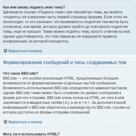
Как мне вновь поднять мою тему?
Щёлкнув по ссылке «Поднять тему» при просмотре темы, вы можете
«поднять» её в верхнюю часть первой страницы форума. Если этого не
происходит, то это означает, что возможность поднятия тем могла быть
отключена, или время, которое должно пройти до повторного поднятия
темы, ещё не прошло. Также можно поднять тему, просто ответив на неё,
однако удостоверьтесь, что тем самым вы не нарушаете правила
конференции, на которой находитесь.
Вернуться к началу
Форматирование сообщений и типы создаваемых тем
Что такое BBCode?
BBCode — это особая реализация HTML, предлагающая большие
возможности по форматированию отдельных частей сообщения.
Возможность использования BBCode определяется администратором,
однако BBCode также может быть отключён на уровне сообщения в
форме для его отправки. BBCode очень похож на HTML, но теги в нём
заключаются в квадратные скобки [ и ], а не в < и >. За дополнительной
информацией о BBCode обратитесь к руководству по BBCode, ссылка на
которое доступна из формы отправки сообщений.
Вернуться к началу
Могу ли я использовать HTML?