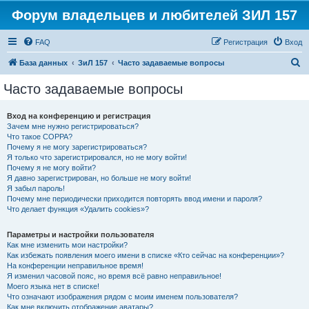
Форум владельцев и любителей ЗИЛ 157
FAQ
Регистрация
Вход
П
База данных
ЗиЛ 157
Часто задаваемые вопросы
о
Часто задаваемые вопросы
и
с
Вход на конференцию и регистрация
Зачем мне нужно регистрироваться?
к
Что такое COPPA?
Почему я не могу зарегистрироваться?
Я только что зарегистрировался, но не могу войти!
Почему я не могу войти?
Я давно зарегистрирован, но больше не могу войти!
Я забыл пароль!
Почему мне периодически приходится повторять ввод имени и пароля?
Что делает функция «Удалить cookies»?
Параметры и настройки пользователя
Как мне изменить мои настройки?
Как избежать появления моего имени в списке «Кто сейчас на конференции»?
На конференции неправильное время!
Я изменил часовой пояс, но время всё равно неправильное!
Моего языка нет в списке!
Что означают изображения рядом с моим именем пользователя?
Как мне включить отображение аватары?