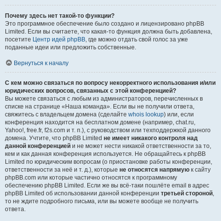
Почему здесь нет такой-то функции?
Это программное обеспечение было создано и лицензировано phpBB
Limited. Если вы считаете, что какая-то функция должна быть добавлена,
посетите
Центр идей phpBB
, где можно отдать свой голос за уже
поданные идеи или предложить собственные.
Вернуться к началу
С кем можно связаться по вопросу некорректного использования и/или
юридических вопросов, связанных с этой конференцией?
Вы можете связаться с любым из администраторов, перечисленных в
списке на странице «Наша команда». Если вы не получили ответа,
свяжитесь с владельцем домена (сделайте
whois lookup
) или, если
конференция находится на бесплатном домене (например, chat.ru,
Yahoo!, free.fr, f2s.com и т. п.), с руководством или техподдержкой данного
домена. Учтите, что phpBB Limited
не имеет никакого контроля над
данной конференцией
и не может нести никакой ответственности за то,
кем и как данная конференция используется. Не обращайтесь к phpBB
Limited по юридическим вопросам (о приостановке работы конференции,
ответственности за неё и т. д.), которые
не относятся напрямую
к сайту
phpBB.com или которые частично относятся к программному
обеспечению phpBB Limited. Если же вы всё-таки пошлёте email в адрес
phpBB Limited об использовании данной конференции
третьей стороной
,
то не ждите подробного письма, или вы можете вообще не получить
ответа.