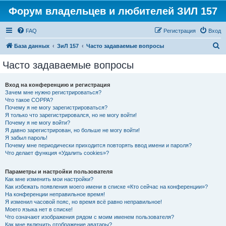
Форум владельцев и любителей ЗИЛ 157
FAQ
Регистрация
Вход
П
База данных
ЗиЛ 157
Часто задаваемые вопросы
о
Часто задаваемые вопросы
и
с
Вход на конференцию и регистрация
Зачем мне нужно регистрироваться?
к
Что такое COPPA?
Почему я не могу зарегистрироваться?
Я только что зарегистрировался, но не могу войти!
Почему я не могу войти?
Я давно зарегистрирован, но больше не могу войти!
Я забыл пароль!
Почему мне периодически приходится повторять ввод имени и пароля?
Что делает функция «Удалить cookies»?
Параметры и настройки пользователя
Как мне изменить мои настройки?
Как избежать появления моего имени в списке «Кто сейчас на конференции»?
На конференции неправильное время!
Я изменил часовой пояс, но время всё равно неправильное!
Моего языка нет в списке!
Что означают изображения рядом с моим именем пользователя?
Как мне включить отображение аватары?