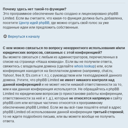
Почему здесь нет такой-то функции?
Это программное обеспечение было создано и лицензировано phpBB
Limited. Если вы считаете, что какая-то функция должна быть добавлена,
посетите
Центр идей phpBB
, где можно отдать свой голос за уже
поданные идеи или предложить собственные.
Вернуться к началу
С кем можно связаться по вопросу некорректного использования и/или
юридических вопросов, связанных с этой конференцией?
Вы можете связаться с любым из администраторов, перечисленных в
списке на странице «Наша команда». Если вы не получили ответа,
свяжитесь с владельцем домена (сделайте
whois lookup
) или, если
конференция находится на бесплатном домене (например, chat.ru,
Yahoo!, free.fr, f2s.com и т. п.), с руководством или техподдержкой данного
домена. Учтите, что phpBB Limited
не имеет никакого контроля над
данной конференцией
и не может нести никакой ответственности за то,
кем и как данная конференция используется. Не обращайтесь к phpBB
Limited по юридическим вопросам (о приостановке работы конференции,
ответственности за неё и т. д.), которые
не относятся напрямую
к сайту
phpBB.com или которые частично относятся к программному
обеспечению phpBB Limited. Если же вы всё-таки пошлёте email в адрес
phpBB Limited об использовании данной конференции
третьей стороной
,
то не ждите подробного письма, или вы можете вообще не получить
ответа.