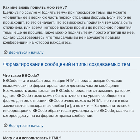
Как мне вновь поднять мою тему?
Щёлкнув по ссылке «Поднять тему» при просмотре темы, вы можете
«поднять» её в верхнюю часть первой страницы форума. Если этого не
происходит, то это означает, что возможность поднятия тем могла быть
отключена, или время, которое должно пройти до повторного поднятия
темы, ещё не прошло. Также можно поднять тему, просто ответив на неё,
однако удостоверьтесь, что тем самым вы не нарушаете правила
конференции, на которой находитесь.
Вернуться к началу
Форматирование сообщений и типы создаваемых тем
Что такое BBCode?
BBCode — это особая реализация HTML, предлагающая большие
возможности по форматированию отдельных частей сообщения.
Возможность использования BBCode определяется администратором,
однако BBCode также может быть отключён на уровне сообщения в
форме для его отправки. BBCode очень похож на HTML, но теги в нём
заключаются в квадратные скобки [ и ], а не в < и >. За дополнительной
информацией о BBCode обратитесь к руководству по BBCode, ссылка на
которое доступна из формы отправки сообщений.
Вернуться к началу
Могу ли я использовать HTML?