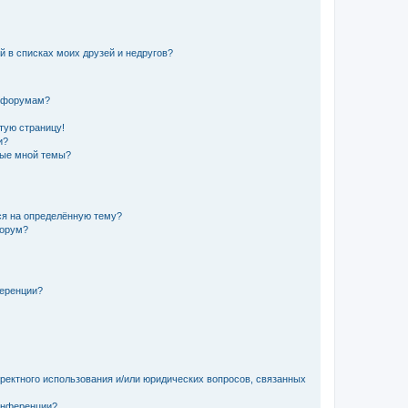
й в списках моих друзей и недругов?
и форумам?
стую страницу!
и?
ные мной темы?
ься на определённую тему?
форум?
ференции?
рректного использования и/или юридических вопросов, связанных
конференции?