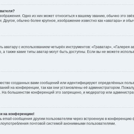
ователя?
зображения. Одно из них может относиться к вашему званию, обычно это звёзд
. Другое, обычно более крупное, изображение известно как «аватара» и обы
ь аватару с использованием четырёх инструментов: «Граватар», «Галерея а
, а также какие типы аватар могут быть доступны. Если вы не можете испол
чество созданных вами сообщений или идентифицируют определённых польз
аний на конференции, так как они установлены её администратором. Пожал
е. На большинстве конференций это запрещено, и модератор или администра
ти на конференцию!
ь email-сообщения другим пользователям через встроенную в конференцию ф
ь злоупотребления почтовой системой анонимными пользователями.