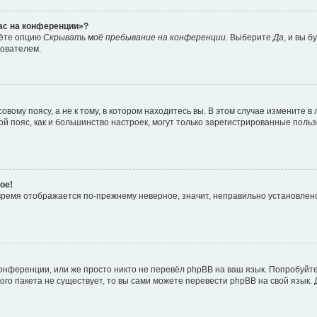
час на конференции»?
дёте опцию
Скрывать моё пребывание на конференции
. Выберите
Да
, и вы 
зователем.
вому поясу, а не к тому, в котором находитесь вы. В этом случае измените в 
овой пояс, как и большинство настроек, могут только зарегистрированные пол
ое!
о время отображается по-прежнему неверное, значит, неправильно установле
онференции, или же просто никто не перевёл phpBB на ваш язык. Попробуйт
вого пакета не существует, то вы сами можете перевести phpBB на свой язы