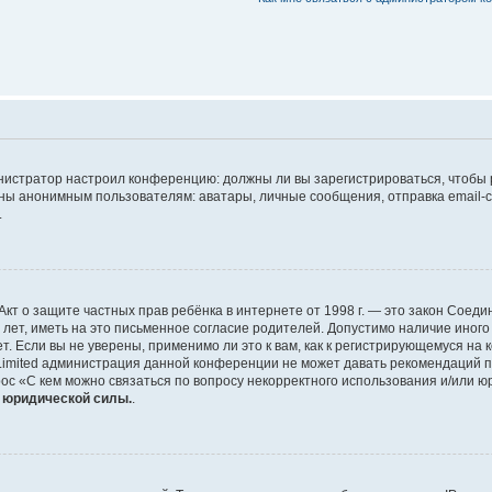
дминистратор настроил конференцию: должны ли вы зарегистрироваться, чтобы
 анонимным пользователям: аватары, личные сообщения, отправка email-сооб
.
 или Акт о защите частных прав ребёнка в интернете от 1998 г. — это закон Со
т, иметь на это письменное согласие родителей. Допустимо наличие иного
 Если вы не уверены, применимо ли это к вам, как к регистрирующемуся на 
Limited администрация данной конференции не может давать рекомендаций 
ос «С кем можно связаться по вопросу некорректного использования и/или ю
т юридической силы.
.