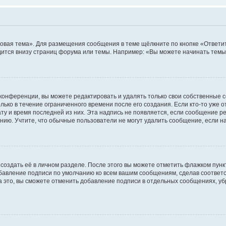
овая тема». Для размещения сообщения в теме щёлкните по кнопке «Ответит
ится внизу страниц форума или темы. Например: «Вы можете начинать темы»
конференции, вы можете редактировать и удалять только свои собственные 
ько в течение ограниченного времени после его создания. Если кто-то уже 
дату и время последней из них. Эта надпись не появляется, если сообщение 
ию. Учтите, что обычные пользователи не могут удалить сообщение, если на 
создать её в личном разделе. После этого вы можете отметить флажком пун
обавление подписи по умолчанию ко всем вашим сообщениям, сделав соотве
а это, вы сможете отменить добавление подписи в отдельных сообщениях, у