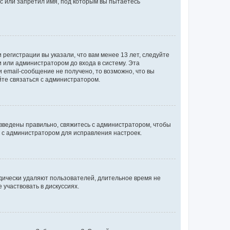
с или запретил имя, под которым вы пытаетесь
регистрации вы указали, что вам менее 13 лет, следуйте
 или администратором до входа в систему. Эта
 email-сообщение не получено, то возможно, что вы
йте связаться с администратором.
 введены правильно, свяжитесь с администратором, чтобы
ь с администратором для исправления настроек.
дически удаляют пользователей, длительное время не
участвовать в дискуссиях.