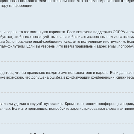
ию новых пользователей. Также возможно, что он заблокировал ваш IP-адре
атору конференции.
они верны, то возможны два варианта. Если включена поддержка COPPA и при 
уется, чтобы все новые учётные записи были активированы пользователями
ам было прислано email-сообщение, следуйте полученным инструкциям. Если
пам-фильтром. Если вы уверены, что ввели правильный адрес email, попробу
едитесь, что вы правильно вводите имя пользователя и пароль. Если данные
Также возможно, что допущена ошибка в конфигурации конференции, свяжитес
вал или удалил вашу учётную запись. Кроме того, многие конференции перио
ных. Если это произошло, попробуйте зарегистрироваться снова и активнее 