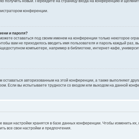
егко получить новый. Перейдите на страницу входа на конференцию и щёлкни
инистратором конференции.
мени и пароля?
сможете оставаться под своим именем на конференции только некоторое огран
 чтобы вам не приходилось вводить имя пользователя и пароль каждый раз, 
щедоступном компьютере, например в библиотеке, интернет-кафе, университе
ам оставаться авторизованным на этой конференции, а также выполняют друг
ом. Если вы испытываете трудности со входом или выходом на данной конфе
е ваши настройки хранятся в базе данных конференции. Чтобы изменить их,
ить все свои настройки и предпочтения.