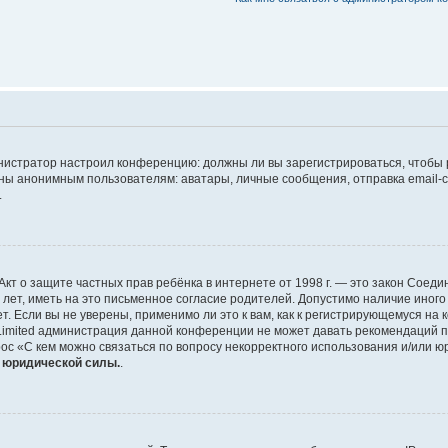
дминистратор настроил конференцию: должны ли вы зарегистрироваться, чтобы
 анонимным пользователям: аватары, личные сообщения, отправка email-сооб
.
 или Акт о защите частных прав ребёнка в интернете от 1998 г. — это закон Со
т, иметь на это письменное согласие родителей. Допустимо наличие иного
 Если вы не уверены, применимо ли это к вам, как к регистрирующемуся на 
Limited администрация данной конференции не может давать рекомендаций 
ос «С кем можно связаться по вопросу некорректного использования и/или ю
т юридической силы.
.