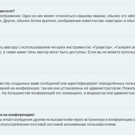
ователя?
зображения. Одно из них может относиться к вашему званию, обычно это звёзд
. Другое, обычно более крупное, изображение известно как «аватара» и обы
ь аватару с использованием четырёх инструментов: «Граватар», «Галерея а
, а также какие типы аватар могут быть доступны. Если вы не можете испол
чество созданных вами сообщений или идентифицируют определённых польз
аний на конференции, так как они установлены её администратором. Пожал
е. На большинстве конференций это запрещено, и модератор или администра
ти на конференцию!
ь email-сообщения другим пользователям через встроенную в конференцию ф
ь злоупотребления почтовой системой анонимными пользователями.