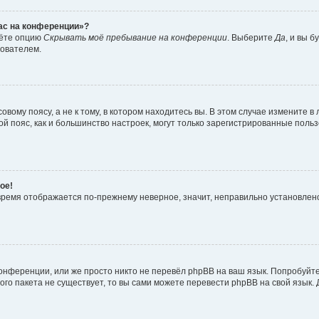
час на конференции»?
дёте опцию
Скрывать моё пребывание на конференции
. Выберите
Да
, и вы 
зователем.
вому поясу, а не к тому, в котором находитесь вы. В этом случае измените в 
овой пояс, как и большинство настроек, могут только зарегистрированные пол
ое!
о время отображается по-прежнему неверное, значит, неправильно установле
онференции, или же просто никто не перевёл phpBB на ваш язык. Попробуйт
вого пакета не существует, то вы сами можете перевести phpBB на свой язы