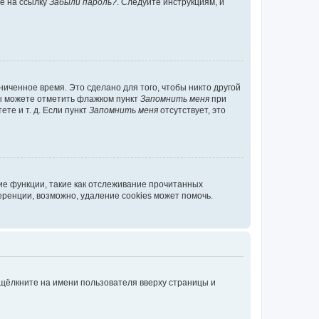
те на ссылку
Забыли пароль?
. Следуйте инструкциям, и
иченное время. Это сделано для того, чтобы никто другой
вы можете отметить флажком пункт
Запомнить меня
при
те и т. д. Если пункт
Запомнить меня
отсутствует, это
ие функции, такие как отслеживание прочитанных
ренции, возможно, удаление cookies может помочь.
 щёлкните на имени пользователя вверху страницы и