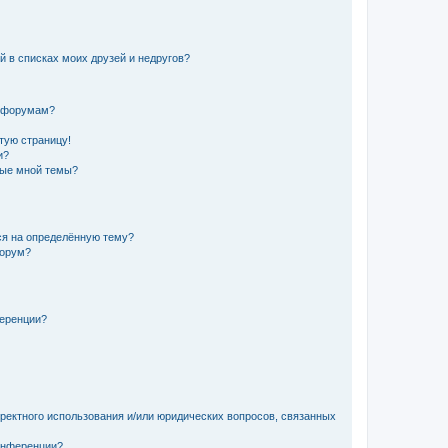
й в списках моих друзей и недругов?
и форумам?
стую страницу!
и?
ные мной темы?
ься на определённую тему?
форум?
ференции?
рректного использования и/или юридических вопросов, связанных
конференции?