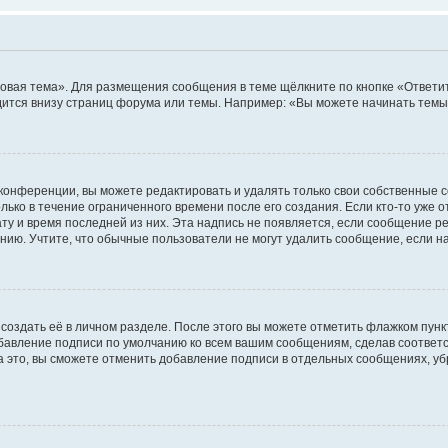
овая тема». Для размещения сообщения в теме щёлкните по кнопке «Ответит
ится внизу страниц форума или темы. Например: «Вы можете начинать темы»
конференции, вы можете редактировать и удалять только свои собственные 
ько в течение ограниченного времени после его создания. Если кто-то уже 
дату и время последней из них. Эта надпись не появляется, если сообщение 
ию. Учтите, что обычные пользователи не могут удалить сообщение, если на 
создать её в личном разделе. После этого вы можете отметить флажком пун
обавление подписи по умолчанию ко всем вашим сообщениям, сделав соотве
а это, вы сможете отменить добавление подписи в отдельных сообщениях, у