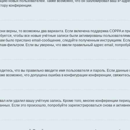
ию новых пользователей. Также возможно, что он заблокировал ваш IP-адре
атору конференции.
они верны, то возможны два варианта. Если включена поддержка COPPA и при 
уется, чтобы все новые учётные записи были активированы пользователями
ам было прислано email-сообщение, следуйте полученным инструкциям. Если
пам-фильтром. Если вы уверены, что ввели правильный адрес email, попробу
едитесь, что вы правильно вводите имя пользователя и пароль. Если данные
Также возможно, что допущена ошибка в конфигурации конференции, свяжитес
вал или удалил вашу учётную запись. Кроме того, многие конференции перио
ных. Если это произошло, попробуйте зарегистрироваться снова и активнее 