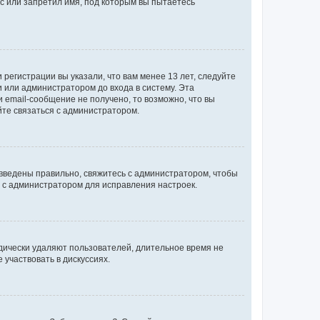
с или запретил имя, под которым вы пытаетесь
регистрации вы указали, что вам менее 13 лет, следуйте
 или администратором до входа в систему. Эта
 email-сообщение не получено, то возможно, что вы
йте связаться с администратором.
 введены правильно, свяжитесь с администратором, чтобы
ь с администратором для исправления настроек.
дически удаляют пользователей, длительное время не
участвовать в дискуссиях.