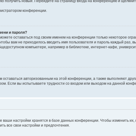
егко получить новый. Перейдите на страницу входа на конференцию и щёлкни
инистратором конференции.
мени и пароля?
сможете оставаться под своим именем на конференции только некоторое огран
 чтобы вам не приходилось вводить имя пользователя и пароль каждый раз, 
щедоступном компьютере, например в библиотеке, интернет-кафе, университе
ам оставаться авторизованным на этой конференции, а также выполняют друг
ом. Если вы испытываете трудности со входом или выходом на данной конфе
е ваши настройки хранятся в базе данных конференции. Чтобы изменить их,
ить все свои настройки и предпочтения.