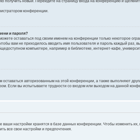
егко получить новый. Перейдите на страницу входа на конференцию и щёлкни
инистратором конференции.
мени и пароля?
сможете оставаться под своим именем на конференции только некоторое огран
 чтобы вам не приходилось вводить имя пользователя и пароль каждый раз, 
щедоступном компьютере, например в библиотеке, интернет-кафе, университе
ам оставаться авторизованным на этой конференции, а также выполняют друг
ом. Если вы испытываете трудности со входом или выходом на данной конфе
е ваши настройки хранятся в базе данных конференции. Чтобы изменить их,
ить все свои настройки и предпочтения.