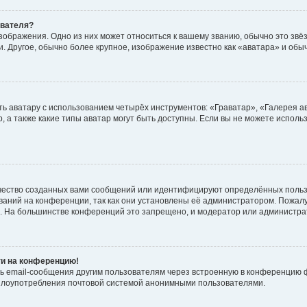
ователя?
зображения. Одно из них может относиться к вашему званию, обычно это звёзд
. Другое, обычно более крупное, изображение известно как «аватара» и обы
ь аватару с использованием четырёх инструментов: «Граватар», «Галерея а
, а также какие типы аватар могут быть доступны. Если вы не можете испол
чество созданных вами сообщений или идентифицируют определённых польз
аний на конференции, так как они установлены её администратором. Пожал
е. На большинстве конференций это запрещено, и модератор или администра
ти на конференцию!
ь email-сообщения другим пользователям через встроенную в конференцию ф
ь злоупотребления почтовой системой анонимными пользователями.