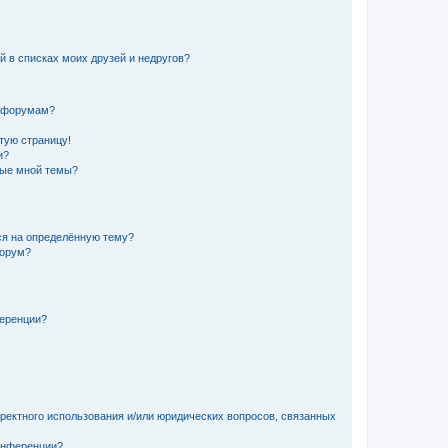
й в списках моих друзей и недругов?
и форумам?
стую страницу!
и?
ные мной темы?
ься на определённую тему?
форум?
ференции?
рректного использования и/или юридических вопросов, связанных
конференции?