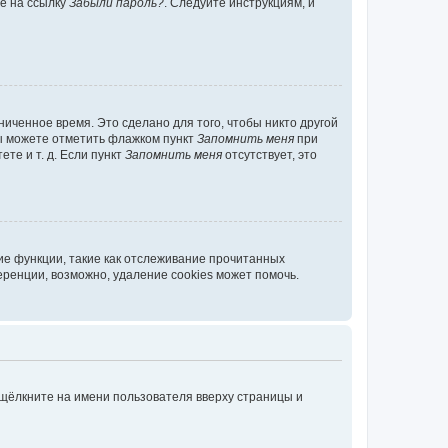
те на ссылку
Забыли пароль?
. Следуйте инструкциям, и
иченное время. Это сделано для того, чтобы никто другой
вы можете отметить флажком пункт
Запомнить меня
при
те и т. д. Если пункт
Запомнить меня
отсутствует, это
ие функции, такие как отслеживание прочитанных
ренции, возможно, удаление cookies может помочь.
 щёлкните на имени пользователя вверху страницы и