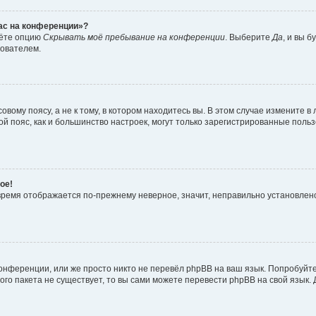
час на конференции»?
дёте опцию
Скрывать моё пребывание на конференции
. Выберите
Да
, и вы 
зователем.
вому поясу, а не к тому, в котором находитесь вы. В этом случае измените в 
овой пояс, как и большинство настроек, могут только зарегистрированные пол
ое!
о время отображается по-прежнему неверное, значит, неправильно установле
онференции, или же просто никто не перевёл phpBB на ваш язык. Попробуйт
вого пакета не существует, то вы сами можете перевести phpBB на свой язы