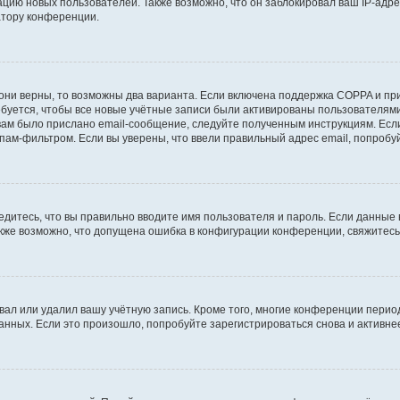
ию новых пользователей. Также возможно, что он заблокировал ваш IP-адре
атору конференции.
они верны, то возможны два варианта. Если включена поддержка COPPA и при 
уется, чтобы все новые учётные записи были активированы пользователями
ам было прислано email-сообщение, следуйте полученным инструкциям. Если
пам-фильтром. Если вы уверены, что ввели правильный адрес email, попробу
едитесь, что вы правильно вводите имя пользователя и пароль. Если данные
Также возможно, что допущена ошибка в конфигурации конференции, свяжитес
вал или удалил вашу учётную запись. Кроме того, многие конференции перио
ных. Если это произошло, попробуйте зарегистрироваться снова и активнее 