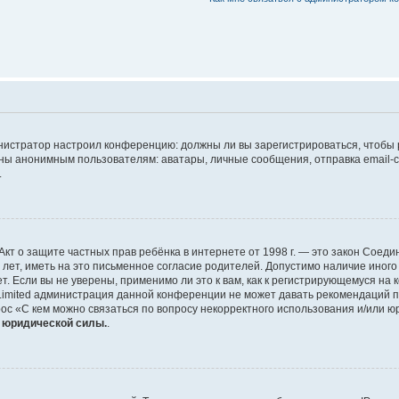
дминистратор настроил конференцию: должны ли вы зарегистрироваться, чтобы
 анонимным пользователям: аватары, личные сообщения, отправка email-сооб
.
 или Акт о защите частных прав ребёнка в интернете от 1998 г. — это закон Со
т, иметь на это письменное согласие родителей. Допустимо наличие иного
 Если вы не уверены, применимо ли это к вам, как к регистрирующемуся на 
Limited администрация данной конференции не может давать рекомендаций 
ос «С кем можно связаться по вопросу некорректного использования и/или ю
т юридической силы.
.