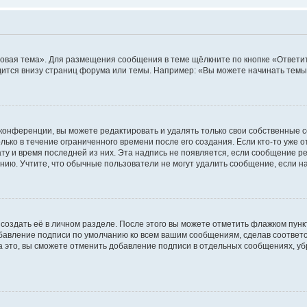
овая тема». Для размещения сообщения в теме щёлкните по кнопке «Ответит
ится внизу страниц форума или темы. Например: «Вы можете начинать темы»
конференции, вы можете редактировать и удалять только свои собственные 
ько в течение ограниченного времени после его создания. Если кто-то уже 
дату и время последней из них. Эта надпись не появляется, если сообщение 
ию. Учтите, что обычные пользователи не могут удалить сообщение, если на 
создать её в личном разделе. После этого вы можете отметить флажком пун
обавление подписи по умолчанию ко всем вашим сообщениям, сделав соотве
а это, вы сможете отменить добавление подписи в отдельных сообщениях, у