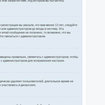
с или запретил имя, под которым вы пытаетесь
регистрации вы указали, что вам менее 13 лет, следуйте
 или администратором до входа в систему. Эта
 email-сообщение не получено, то возможно, что вы
йте связаться с администратором.
 введены правильно, свяжитесь с администратором, чтобы
ь с администратором для исправления настроек.
дически удаляют пользователей, длительное время не
участвовать в дискуссиях.