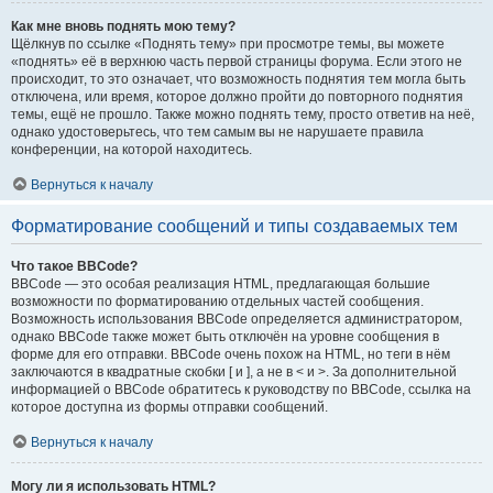
Как мне вновь поднять мою тему?
Щёлкнув по ссылке «Поднять тему» при просмотре темы, вы можете
«поднять» её в верхнюю часть первой страницы форума. Если этого не
происходит, то это означает, что возможность поднятия тем могла быть
отключена, или время, которое должно пройти до повторного поднятия
темы, ещё не прошло. Также можно поднять тему, просто ответив на неё,
однако удостоверьтесь, что тем самым вы не нарушаете правила
конференции, на которой находитесь.
Вернуться к началу
Форматирование сообщений и типы создаваемых тем
Что такое BBCode?
BBCode — это особая реализация HTML, предлагающая большие
возможности по форматированию отдельных частей сообщения.
Возможность использования BBCode определяется администратором,
однако BBCode также может быть отключён на уровне сообщения в
форме для его отправки. BBCode очень похож на HTML, но теги в нём
заключаются в квадратные скобки [ и ], а не в < и >. За дополнительной
информацией о BBCode обратитесь к руководству по BBCode, ссылка на
которое доступна из формы отправки сообщений.
Вернуться к началу
Могу ли я использовать HTML?