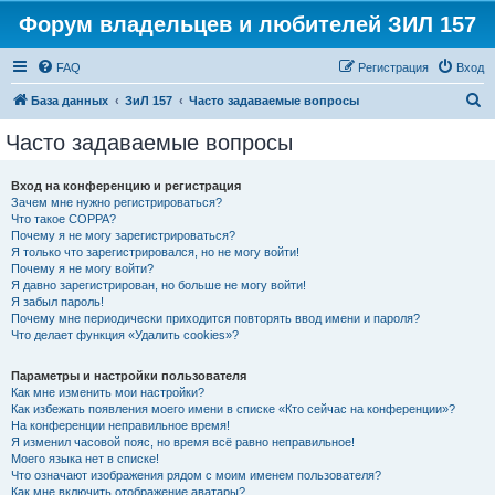
Форум владельцев и любителей ЗИЛ 157
FAQ
Регистрация
Вход
П
База данных
ЗиЛ 157
Часто задаваемые вопросы
о
Часто задаваемые вопросы
и
с
Вход на конференцию и регистрация
Зачем мне нужно регистрироваться?
к
Что такое COPPA?
Почему я не могу зарегистрироваться?
Я только что зарегистрировался, но не могу войти!
Почему я не могу войти?
Я давно зарегистрирован, но больше не могу войти!
Я забыл пароль!
Почему мне периодически приходится повторять ввод имени и пароля?
Что делает функция «Удалить cookies»?
Параметры и настройки пользователя
Как мне изменить мои настройки?
Как избежать появления моего имени в списке «Кто сейчас на конференции»?
На конференции неправильное время!
Я изменил часовой пояс, но время всё равно неправильное!
Моего языка нет в списке!
Что означают изображения рядом с моим именем пользователя?
Как мне включить отображение аватары?