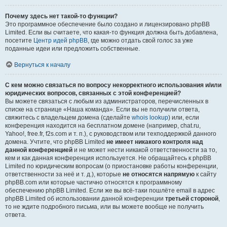
Почему здесь нет такой-то функции?
Это программное обеспечение было создано и лицензировано phpBB
Limited. Если вы считаете, что какая-то функция должна быть добавлена,
посетите
Центр идей phpBB
, где можно отдать свой голос за уже
поданные идеи или предложить собственные.
Вернуться к началу
С кем можно связаться по вопросу некорректного использования и/или
юридических вопросов, связанных с этой конференцией?
Вы можете связаться с любым из администраторов, перечисленных в
списке на странице «Наша команда». Если вы не получили ответа,
свяжитесь с владельцем домена (сделайте
whois lookup
) или, если
конференция находится на бесплатном домене (например, chat.ru,
Yahoo!, free.fr, f2s.com и т. п.), с руководством или техподдержкой данного
домена. Учтите, что phpBB Limited
не имеет никакого контроля над
данной конференцией
и не может нести никакой ответственности за то,
кем и как данная конференция используется. Не обращайтесь к phpBB
Limited по юридическим вопросам (о приостановке работы конференции,
ответственности за неё и т. д.), которые
не относятся напрямую
к сайту
phpBB.com или которые частично относятся к программному
обеспечению phpBB Limited. Если же вы всё-таки пошлёте email в адрес
phpBB Limited об использовании данной конференции
третьей стороной
,
то не ждите подробного письма, или вы можете вообще не получить
ответа.