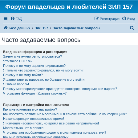
Форум владельцев и любителей ЗИЛ 157
FAQ
Регистрация
Вход
П
База данных
ЗиЛ 157
Часто задаваемые вопросы
о
Часто задаваемые вопросы
и
с
Вход на конференцию и регистрация
Зачем мне нужно регистрироваться?
к
Что такое COPPA?
Почему я не могу зарегистрироваться?
Я только что зарегистрировался, но не могу войти!
Почему я не могу войти?
Я давно зарегистрирован, но больше не могу войти!
Я забыл пароль!
Почему мне периодически приходится повторять ввод имени и пароля?
Что делает функция «Удалить cookies»?
Параметры и настройки пользователя
Как мне изменить мои настройки?
Как избежать появления моего имени в списке «Кто сейчас на конференции»?
На конференции неправильное время!
Я изменил часовой пояс, но время всё равно неправильное!
Моего языка нет в списке!
Что означают изображения рядом с моим именем пользователя?
Как мне включить отображение аватары?