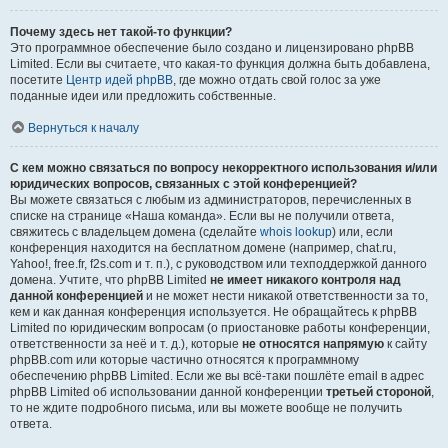
Почему здесь нет такой-то функции?
Это программное обеспечение было создано и лицензировано phpBB
Limited. Если вы считаете, что какая-то функция должна быть добавлена,
посетите
Центр идей phpBB
, где можно отдать свой голос за уже
поданные идеи или предложить собственные.
Вернуться к началу
С кем можно связаться по вопросу некорректного использования и/или
юридических вопросов, связанных с этой конференцией?
Вы можете связаться с любым из администраторов, перечисленных в
списке на странице «Наша команда». Если вы не получили ответа,
свяжитесь с владельцем домена (сделайте
whois lookup
) или, если
конференция находится на бесплатном домене (например, chat.ru,
Yahoo!, free.fr, f2s.com и т. п.), с руководством или техподдержкой данного
домена. Учтите, что phpBB Limited
не имеет никакого контроля над
данной конференцией
и не может нести никакой ответственности за то,
кем и как данная конференция используется. Не обращайтесь к phpBB
Limited по юридическим вопросам (о приостановке работы конференции,
ответственности за неё и т. д.), которые
не относятся напрямую
к сайту
phpBB.com или которые частично относятся к программному
обеспечению phpBB Limited. Если же вы всё-таки пошлёте email в адрес
phpBB Limited об использовании данной конференции
третьей стороной
,
то не ждите подробного письма, или вы можете вообще не получить
ответа.