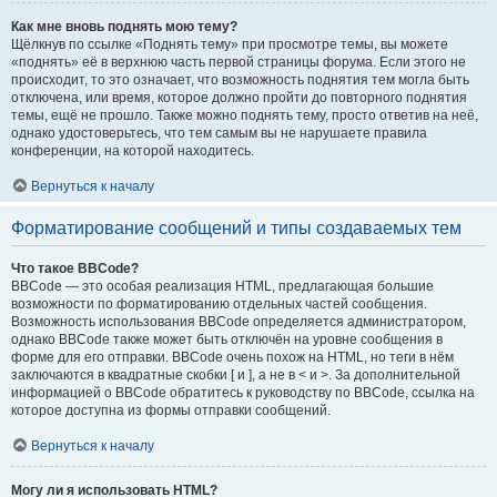
Как мне вновь поднять мою тему?
Щёлкнув по ссылке «Поднять тему» при просмотре темы, вы можете
«поднять» её в верхнюю часть первой страницы форума. Если этого не
происходит, то это означает, что возможность поднятия тем могла быть
отключена, или время, которое должно пройти до повторного поднятия
темы, ещё не прошло. Также можно поднять тему, просто ответив на неё,
однако удостоверьтесь, что тем самым вы не нарушаете правила
конференции, на которой находитесь.
Вернуться к началу
Форматирование сообщений и типы создаваемых тем
Что такое BBCode?
BBCode — это особая реализация HTML, предлагающая большие
возможности по форматированию отдельных частей сообщения.
Возможность использования BBCode определяется администратором,
однако BBCode также может быть отключён на уровне сообщения в
форме для его отправки. BBCode очень похож на HTML, но теги в нём
заключаются в квадратные скобки [ и ], а не в < и >. За дополнительной
информацией о BBCode обратитесь к руководству по BBCode, ссылка на
которое доступна из формы отправки сообщений.
Вернуться к началу
Могу ли я использовать HTML?