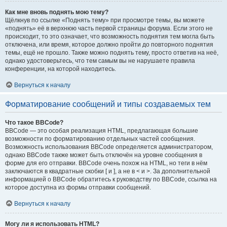
Как мне вновь поднять мою тему?
Щёлкнув по ссылке «Поднять тему» при просмотре темы, вы можете
«поднять» её в верхнюю часть первой страницы форума. Если этого не
происходит, то это означает, что возможность поднятия тем могла быть
отключена, или время, которое должно пройти до повторного поднятия
темы, ещё не прошло. Также можно поднять тему, просто ответив на неё,
однако удостоверьтесь, что тем самым вы не нарушаете правила
конференции, на которой находитесь.
Вернуться к началу
Форматирование сообщений и типы создаваемых тем
Что такое BBCode?
BBCode — это особая реализация HTML, предлагающая большие
возможности по форматированию отдельных частей сообщения.
Возможность использования BBCode определяется администратором,
однако BBCode также может быть отключён на уровне сообщения в
форме для его отправки. BBCode очень похож на HTML, но теги в нём
заключаются в квадратные скобки [ и ], а не в < и >. За дополнительной
информацией о BBCode обратитесь к руководству по BBCode, ссылка на
которое доступна из формы отправки сообщений.
Вернуться к началу
Могу ли я использовать HTML?