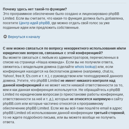
Почему здесь нет такой-то функции?
Это программное обеспечение было создано и лицензировано phpBB
Limited. Если вы считаете, что какая-то функция должна быть добавлена,
посетите
Центр идей phpBB
, где можно отдать свой голос за уже
поданные идеи или предложить собственные.
Вернуться к началу
С кем можно связаться по вопросу некорректного использования и/или
юридических вопросов, связанных с этой конференцией?
Вы можете связаться с любым из администраторов, перечисленных в
списке на странице «Наша команда». Если вы не получили ответа,
свяжитесь с владельцем домена (сделайте
whois lookup
) или, если
конференция находится на бесплатном домене (например, chat.ru,
Yahoo!, free.fr, f2s.com и т. п.), с руководством или техподдержкой данного
домена. Учтите, что phpBB Limited
не имеет никакого контроля над
данной конференцией
и не может нести никакой ответственности за то,
кем и как данная конференция используется. Не обращайтесь к phpBB
Limited по юридическим вопросам (о приостановке работы конференции,
ответственности за неё и т. д.), которые
не относятся напрямую
к сайту
phpBB.com или которые частично относятся к программному
обеспечению phpBB Limited. Если же вы всё-таки пошлёте email в адрес
phpBB Limited об использовании данной конференции
третьей стороной
,
то не ждите подробного письма, или вы можете вообще не получить
ответа.