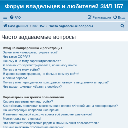
Форум владельцев и любителей ЗИЛ 157
FAQ
Регистрация
Вход
П
База данных
ЗиЛ 157
Часто задаваемые вопросы
о
Часто задаваемые вопросы
и
с
Вход на конференцию и регистрация
Зачем мне нужно регистрироваться?
к
Что такое COPPA?
Почему я не могу зарегистрироваться?
Я только что зарегистрировался, но не могу войти!
Почему я не могу войти?
Я давно зарегистрирован, но больше не могу войти!
Я забыл пароль!
Почему мне периодически приходится повторять ввод имени и пароля?
Что делает функция «Удалить cookies»?
Параметры и настройки пользователя
Как мне изменить мои настройки?
Как избежать появления моего имени в списке «Кто сейчас на конференции»?
На конференции неправильное время!
Я изменил часовой пояс, но время всё равно неправильное!
Моего языка нет в списке!
Что означают изображения рядом с моим именем пользователя?
Как мне включить отображение аватары?