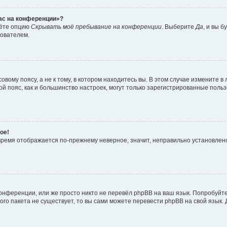
час на конференции»?
дёте опцию
Скрывать моё пребывание на конференции
. Выберите
Да
, и вы 
зователем.
вому поясу, а не к тому, в котором находитесь вы. В этом случае измените в 
овой пояс, как и большинство настроек, могут только зарегистрированные пол
ое!
о время отображается по-прежнему неверное, значит, неправильно установле
онференции, или же просто никто не перевёл phpBB на ваш язык. Попробуйт
вого пакета не существует, то вы сами можете перевести phpBB на свой язы