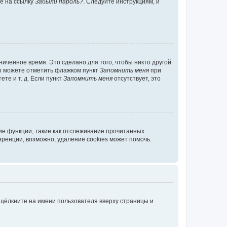
те на ссылку
Забыли пароль?
. Следуйте инструкциям, и
иченное время. Это сделано для того, чтобы никто другой
вы можете отметить флажком пункт
Запомнить меня
при
те и т. д. Если пункт
Запомнить меня
отсутствует, это
ие функции, такие как отслеживание прочитанных
ренции, возможно, удаление cookies может помочь.
 щёлкните на имени пользователя вверху страницы и