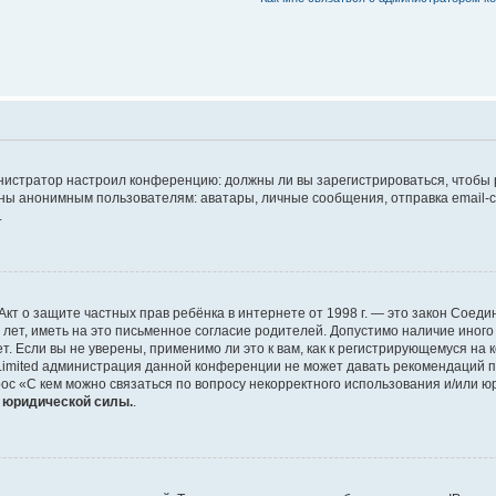
дминистратор настроил конференцию: должны ли вы зарегистрироваться, чтобы
 анонимным пользователям: аватары, личные сообщения, отправка email-сооб
.
 или Акт о защите частных прав ребёнка в интернете от 1998 г. — это закон Со
т, иметь на это письменное согласие родителей. Допустимо наличие иного
 Если вы не уверены, применимо ли это к вам, как к регистрирующемуся на 
Limited администрация данной конференции не может давать рекомендаций 
ос «С кем можно связаться по вопросу некорректного использования и/или ю
т юридической силы.
.