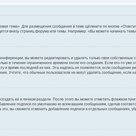
овая тема». Для размещения сообщения в теме щёлкните по кнопке «Ответит
ится внизу страниц форума или темы. Например: «Вы можете начинать темы»
конференции, вы можете редактировать и удалять только свои собственные 
ько в течение ограниченного времени после его создания. Если кто-то уже 
дату и время последней из них. Эта надпись не появляется, если сообщение 
ию. Учтите, что обычные пользователи не могут удалить сообщение, если на 
создать её в личном разделе. После этого вы можете отметить флажком пун
обавление подписи по умолчанию ко всем вашим сообщениям, сделав соотве
а это, вы сможете отменить добавление подписи в отдельных сообщениях, у