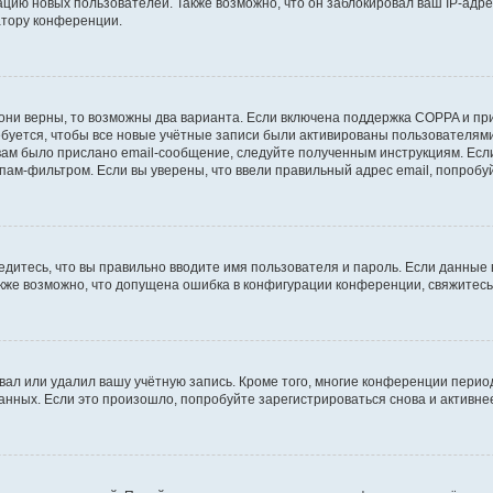
ию новых пользователей. Также возможно, что он заблокировал ваш IP-адре
атору конференции.
они верны, то возможны два варианта. Если включена поддержка COPPA и при 
уется, чтобы все новые учётные записи были активированы пользователями
ам было прислано email-сообщение, следуйте полученным инструкциям. Если
пам-фильтром. Если вы уверены, что ввели правильный адрес email, попробу
едитесь, что вы правильно вводите имя пользователя и пароль. Если данные
Также возможно, что допущена ошибка в конфигурации конференции, свяжитес
вал или удалил вашу учётную запись. Кроме того, многие конференции перио
ных. Если это произошло, попробуйте зарегистрироваться снова и активнее 