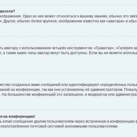
ователя?
зображения. Одно из них может относиться к вашему званию, обычно это звёзд
. Другое, обычно более крупное, изображение известно как «аватара» и обы
ь аватару с использованием четырёх инструментов: «Граватар», «Галерея а
, а также какие типы аватар могут быть доступны. Если вы не можете испол
чество созданных вами сообщений или идентифицируют определённых польз
аний на конференции, так как они установлены её администратором. Пожал
е. На большинстве конференций это запрещено, и модератор или администра
ти на конференцию!
ь email-сообщения другим пользователям через встроенную в конференцию ф
ь злоупотребления почтовой системой анонимными пользователями.