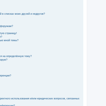
й в списках моих друзей и недругов?
и форумам?
стую страницу!
и?
ные мной темы?
ься на определённую тему?
форум?
ференции?
рректного использования и/или юридических вопросов, связанных
конференции?