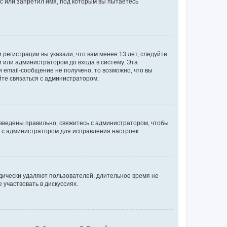
с или запретил имя, под которым вы пытаетесь
регистрации вы указали, что вам менее 13 лет, следуйте
 или администратором до входа в систему. Эта
 email-сообщение не получено, то возможно, что вы
йте связаться с администратором.
 введены правильно, свяжитесь с администратором, чтобы
ь с администратором для исправления настроек.
дически удаляют пользователей, длительное время не
участвовать в дискуссиях.