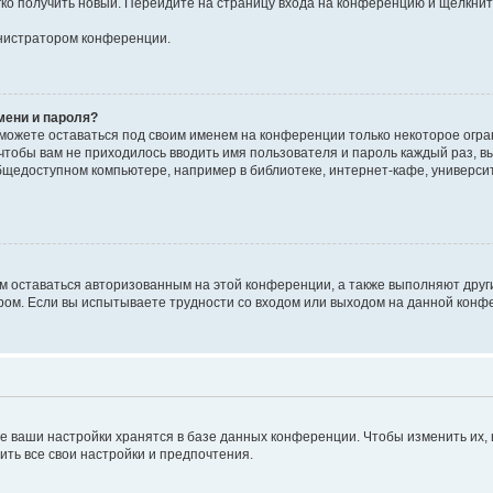
егко получить новый. Перейдите на страницу входа на конференцию и щёлкни
инистратором конференции.
мени и пароля?
сможете оставаться под своим именем на конференции только некоторое огран
 чтобы вам не приходилось вводить имя пользователя и пароль каждый раз, 
щедоступном компьютере, например в библиотеке, интернет-кафе, университе
ам оставаться авторизованным на этой конференции, а также выполняют друг
ом. Если вы испытываете трудности со входом или выходом на данной конфе
е ваши настройки хранятся в базе данных конференции. Чтобы изменить их,
ить все свои настройки и предпочтения.