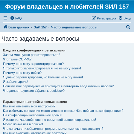
Форум владельцев и любителей ЗИЛ 157
FAQ
Регистрация
Вход
П
База данных
ЗиЛ 157
Часто задаваемые вопросы
о
Часто задаваемые вопросы
и
с
Вход на конференцию и регистрация
Зачем мне нужно регистрироваться?
к
Что такое COPPA?
Почему я не могу зарегистрироваться?
Я только что зарегистрировался, но не могу войти!
Почему я не могу войти?
Я давно зарегистрирован, но больше не могу войти!
Я забыл пароль!
Почему мне периодически приходится повторять ввод имени и пароля?
Что делает функция «Удалить cookies»?
Параметры и настройки пользователя
Как мне изменить мои настройки?
Как избежать появления моего имени в списке «Кто сейчас на конференции»?
На конференции неправильное время!
Я изменил часовой пояс, но время всё равно неправильное!
Моего языка нет в списке!
Что означают изображения рядом с моим именем пользователя?
Как мне включить отображение аватары?