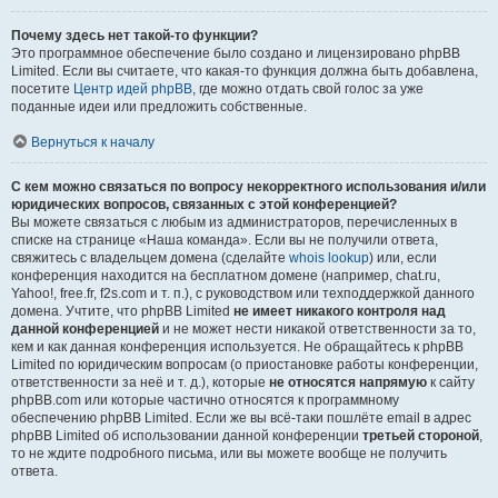
Почему здесь нет такой-то функции?
Это программное обеспечение было создано и лицензировано phpBB
Limited. Если вы считаете, что какая-то функция должна быть добавлена,
посетите
Центр идей phpBB
, где можно отдать свой голос за уже
поданные идеи или предложить собственные.
Вернуться к началу
С кем можно связаться по вопросу некорректного использования и/или
юридических вопросов, связанных с этой конференцией?
Вы можете связаться с любым из администраторов, перечисленных в
списке на странице «Наша команда». Если вы не получили ответа,
свяжитесь с владельцем домена (сделайте
whois lookup
) или, если
конференция находится на бесплатном домене (например, chat.ru,
Yahoo!, free.fr, f2s.com и т. п.), с руководством или техподдержкой данного
домена. Учтите, что phpBB Limited
не имеет никакого контроля над
данной конференцией
и не может нести никакой ответственности за то,
кем и как данная конференция используется. Не обращайтесь к phpBB
Limited по юридическим вопросам (о приостановке работы конференции,
ответственности за неё и т. д.), которые
не относятся напрямую
к сайту
phpBB.com или которые частично относятся к программному
обеспечению phpBB Limited. Если же вы всё-таки пошлёте email в адрес
phpBB Limited об использовании данной конференции
третьей стороной
,
то не ждите подробного письма, или вы можете вообще не получить
ответа.