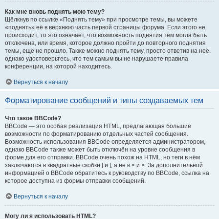
Как мне вновь поднять мою тему?
Щёлкнув по ссылке «Поднять тему» при просмотре темы, вы можете
«поднять» её в верхнюю часть первой страницы форума. Если этого не
происходит, то это означает, что возможность поднятия тем могла быть
отключена, или время, которое должно пройти до повторного поднятия
темы, ещё не прошло. Также можно поднять тему, просто ответив на неё,
однако удостоверьтесь, что тем самым вы не нарушаете правила
конференции, на которой находитесь.
Вернуться к началу
Форматирование сообщений и типы создаваемых тем
Что такое BBCode?
BBCode — это особая реализация HTML, предлагающая большие
возможности по форматированию отдельных частей сообщения.
Возможность использования BBCode определяется администратором,
однако BBCode также может быть отключён на уровне сообщения в
форме для его отправки. BBCode очень похож на HTML, но теги в нём
заключаются в квадратные скобки [ и ], а не в < и >. За дополнительной
информацией о BBCode обратитесь к руководству по BBCode, ссылка на
которое доступна из формы отправки сообщений.
Вернуться к началу
Могу ли я использовать HTML?