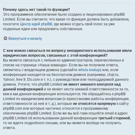
Почему здесь нет такой-то функции?
Это программное обеспечение было создано и лицензировано phpBB
Limited. Если вы считаете, что какая-то функция должна быть добавлена,
посетите
Центр идей phpBB
, где можно отдать свой голос за уже
поданные идеи или предложить собственные.
Вернуться к началу
С кем можно связаться по вопросу некорректного использования и/или
юридических вопросов, связанных с этой конференцией?
Вы можете связаться с любым из администраторов, перечисленных в
списке на странице «Наша команда». Если вы не получили ответа,
свяжитесь с владельцем домена (сделайте
whois lookup
) или, если
конференция находится на бесплатном домене (например, chat.ru,
Yahoo!, free.fr, f2s.com и т. п.), с руководством или техподдержкой данного
домена. Учтите, что phpBB Limited
не имеет никакого контроля над
данной конференцией
и не может нести никакой ответственности за то,
кем и как данная конференция используется. Не обращайтесь к phpBB
Limited по юридическим вопросам (о приостановке работы конференции,
ответственности за неё и т. д.), которые
не относятся напрямую
к сайту
phpBB.com или которые частично относятся к программному
обеспечению phpBB Limited. Если же вы всё-таки пошлёте email в адрес
phpBB Limited об использовании данной конференции
третьей стороной
,
то не ждите подробного письма, или вы можете вообще не получить
ответа.