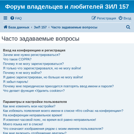
Форум владельцев и любителей ЗИЛ 157
FAQ
Регистрация
Вход
П
База данных
ЗиЛ 157
Часто задаваемые вопросы
о
Часто задаваемые вопросы
и
с
Вход на конференцию и регистрация
Зачем мне нужно регистрироваться?
к
Что такое COPPA?
Почему я не могу зарегистрироваться?
Я только что зарегистрировался, но не могу войти!
Почему я не могу войти?
Я давно зарегистрирован, но больше не могу войти!
Я забыл пароль!
Почему мне периодически приходится повторять ввод имени и пароля?
Что делает функция «Удалить cookies»?
Параметры и настройки пользователя
Как мне изменить мои настройки?
Как избежать появления моего имени в списке «Кто сейчас на конференции»?
На конференции неправильное время!
Я изменил часовой пояс, но время всё равно неправильное!
Моего языка нет в списке!
Что означают изображения рядом с моим именем пользователя?
Как мне включить отображение аватары?