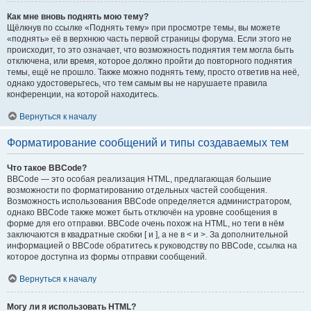
Как мне вновь поднять мою тему?
Щёлкнув по ссылке «Поднять тему» при просмотре темы, вы можете
«поднять» её в верхнюю часть первой страницы форума. Если этого не
происходит, то это означает, что возможность поднятия тем могла быть
отключена, или время, которое должно пройти до повторного поднятия
темы, ещё не прошло. Также можно поднять тему, просто ответив на неё,
однако удостоверьтесь, что тем самым вы не нарушаете правила
конференции, на которой находитесь.
Вернуться к началу
Форматирование сообщений и типы создаваемых тем
Что такое BBCode?
BBCode — это особая реализация HTML, предлагающая большие
возможности по форматированию отдельных частей сообщения.
Возможность использования BBCode определяется администратором,
однако BBCode также может быть отключён на уровне сообщения в
форме для его отправки. BBCode очень похож на HTML, но теги в нём
заключаются в квадратные скобки [ и ], а не в < и >. За дополнительной
информацией о BBCode обратитесь к руководству по BBCode, ссылка на
которое доступна из формы отправки сообщений.
Вернуться к началу
Могу ли я использовать HTML?